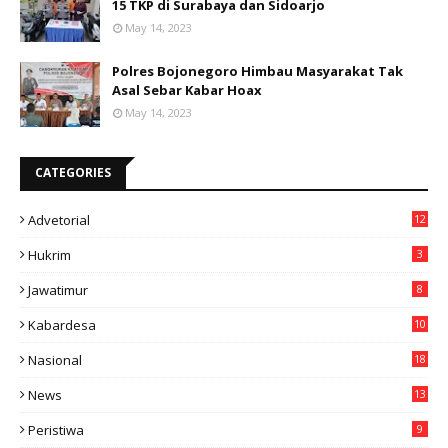
15 TKP di Surabaya dan Sidoarjo
May 14, 2023
Polres Bojonegoro Himbau Masyarakat Tak
Asal Sebar Kabar Hoax
May 14, 2023
CATEGORIES
Advetorial
12
Hukrim
3
Jawatimur
8
Kabardesa
10
11
Nasional
18
49
News
13
3
Peristiwa
9