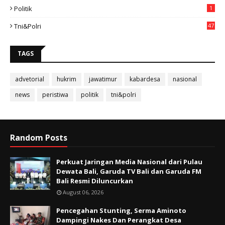
Politik
1
Tni&polri
47
TAGS
advetorial
hukrim
jawatimur
kabardesa
nasional
news
peristiwa
politik
tni&polri
Random Posts
Perkuat Jaringan Media Nasional dari Pulau
Dewata Bali, Garuda TV Bali dan Garuda FM
Bali Resmi Diluncurkan
August 06, 2026
Pencegahan Stunting, Serma Aminoto
Dampingi Nakes Dan Perangkat Desa