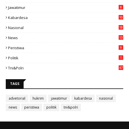
Jawatimur
8
Kabardesa
10
11
Nasional
18
49
News
13
3
Peristiwa
9
Politik
1
Tni&polri
47
TAGS
advetorial
hukrim
jawatimur
kabardesa
nasional
news
peristiwa
politik
tni&polri