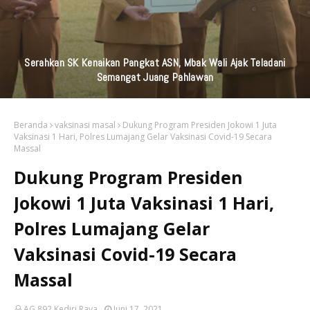
KAI Daop 7 Madiun Kembali Salurkan Bantuan TJSL Senilai
Ratusan Juta Untuk Infrastruktur, Pendidikan, Pelestarian
Budaya, Dan Disabilitas
Beranda
vaksinasi masal
Dukung Program Presiden Jokowi 1 Juta
Vaksinasi 1 Hari, Polres Lumajang Gelar Vaksinasi Covid-19 Secara
Massal
Dukung Program Presiden
Jokowi 1 Juta Vaksinasi 1 Hari,
Polres Lumajang Gelar
Vaksinasi Covid-19 Secara
Massal
AG 892 Kediri Raya
Juni 17, 2021