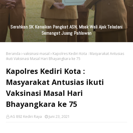
KAI Daop 7 Madiun Kembali Salurkan Bantuan TJSL Senilai
Ratusan Juta Untuk Infrastruktur, Pendidikan, Pelestarian
Budaya, Dan Disabilitas
Beranda
vaksinasi masal
Kapolres Kediri Kota : Masyarakat Antusias
ikuti Vaksinasi Masal Hari Bhayangkara ke 75
Kapolres Kediri Kota :
Masyarakat Antusias ikuti
Vaksinasi Masal Hari
Bhayangkara ke 75
AG 892 Kediri Raya
Juni 23, 2021