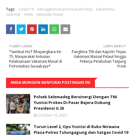
Tags:
Covid 19
kabagghumas polres kediri kota
kabardesa
nasional
news
vaksinasi masal
LEBIH LAMA
LEBIH BARU
*Sambut HUT Bhayangkara Ke-
Panglima TNI dan Kapolri Tinjau
75, Masyarakat Antusias
Vaksinasi Massal Pelaut hingga
Pelaksanaan Vaksinasi Masal di
Pekerja Pelabuhan Tanjung
Polrestabes Suraabaya*
Priok
ANDA MUNGKIN MENYUKAI POSTINGAN INI
Polsek Selemadeg Bersinergi Dengan TNI
Yustisi Prokes Di Pasar Bajera Dukung
Presidensi G 20
October 10, 2022
Turun Level 2, Ops Yustisi di Ruko Nirwana
Plaza Polres Tulungagung dan Satgas Covid 19