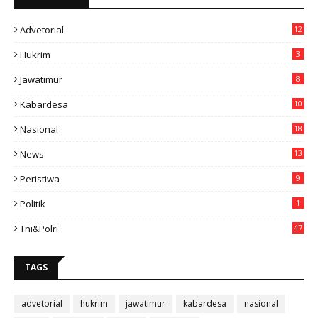
Advetorial
12
Hukrim
3
Jawatimur
8
Kabardesa
10
11
Nasional
18
49
News
13
3
Peristiwa
9
Politik
1
Tni&polri
47
TAGS
advetorial
hukrim
jawatimur
kabardesa
nasional