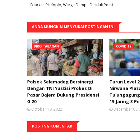
Edarkan Pil Koplo, Warga Dampit Diciduk Polisi
ANDA MUNGKIN MENYUKAI POSTINGAN INI
BIRO TABANAN
COVID 19
Polsek Selemadeg Bersinergi
Turun Level 2
Dengan TNI Yustisi Prokes Di
Nirwana Plaz
Pasar Bajera Dukung Presidensi
Tulungagung 
G 20
19 Jaring 3 P
October 10, 2022
December 08,
POSTING KOMENTAR