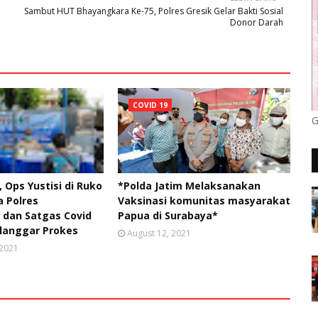
Sambut HUT Bhayangkara Ke-75, Polres Gresik Gelar Bakti Sosial
Donor Darah
COVID 19
G
, Ops Yustisi di Ruko
*Polda Jatim Melaksanakan
a Polres
Vaksinasi komunitas masyarakat
dan Satgas Covid
Papua di Surabaya*
elanggar Prokes
August 12, 2021
 2021