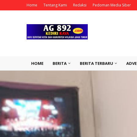
Home
Tentang Kami
Redaksi
Pedoman Media Siber
HOME
BERITA
BERITA TERBARU
ADVE