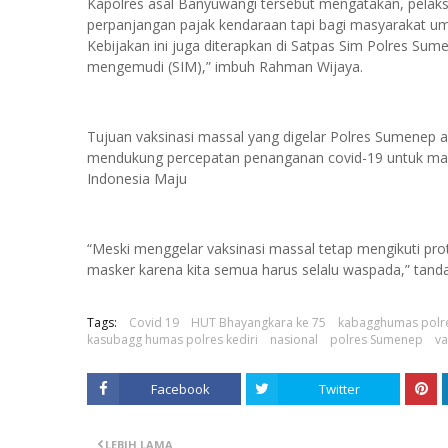
Kapolres asal Banyuwangi tersebut mengatakan, pelak
perpanjangan pajak kendaraan tapi bagi masyarakat um
Kebijakan ini juga diterapkan di Satpas Sim Polres Sum
mengemudi (SIM),” imbuh Rahman Wijaya.
Tujuan vaksinasi massal yang digelar Polres Sumenep a
mendukung percepatan penanganan covid-19 untuk ma
Indonesia Maju
“Meski menggelar vaksinasi massal tetap mengikuti pro
masker karena kita semua harus selalu waspada,” ta
Tags:
Covid 19
HUT Bhayangkara ke 75
kabagghumas polres
kasubagg humas polres kediri
nasional
polres Sumenep
va
Facebook
Twitter
LEBIH LAMA