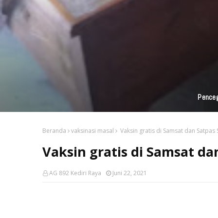
Penceg
Beranda
vaksinasi masal
Vaksin gratis di Samsat dan Satpas
Vaksin gratis di Samsat d
AG 892 Kediri Raya
Juni 22, 2021