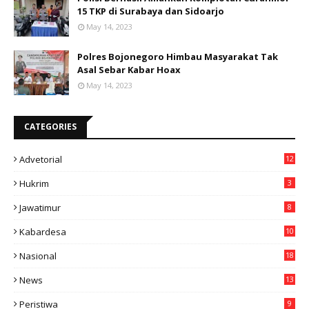
15 TKP di Surabaya dan Sidoarjo
May 14, 2023
Polres Bojonegoro Himbau Masyarakat Tak
Asal Sebar Kabar Hoax
May 14, 2023
CATEGORIES
Advetorial
12
Hukrim
3
Jawatimur
8
Kabardesa
10
11
Nasional
18
49
News
13
3
Peristiwa
9