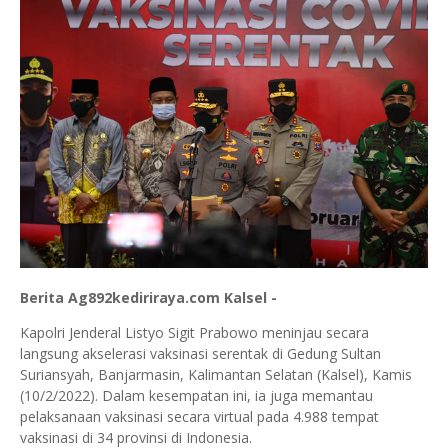
Berita Ag892kediriraya.com Kalsel -
Kapolri Jenderal Listyo Sigit Prabowo meninjau secara
langsung akselerasi vaksinasi serentak di Gedung Sultan
Suriansyah, Banjarmasin, Kalimantan Selatan (Kalsel), Kamis
(10/2/2022). Dalam kesempatan ini, ia juga memantau
pelaksanaan vaksinasi secara virtual pada 4.988 tempat
vaksinasi di 34 provinsi di Indonesia.