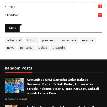
Politik
1
Tni&polri
47
TAGS
advetorial
hukrim
jawatimur
kabardesa
nasional
news
peristiwa
politik
tni&polri
Random Posts
Komunitas UKM Ganesha Gelar Baksos
Bersama, Bapenda Kab Kediri, Universitas
Strada Indonesia dan STIKES Karya Husada.di
rumah Lansia Pare
August 09, 2026