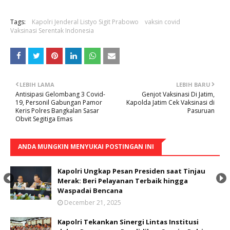
Tags:
Kapolri Jenderal Listyo Sigit Prabowo
vaksin covid
Vaksinasi Serentak Indonesia
LEBIH LAMA
LEBIH BARU
Antisipasi Gelombang 3 Covid-
Genjot Vaksinasi Di Jatim,
19, Personil Gabungan Pamor
Kapolda Jatim Cek Vaksinasi di
Keris Polres Bangkalan Sasar
Pasuruan
Obvit Segitiga Emas
ANDA MUNGKIN MENYUKAI POSTINGAN INI
Kapolri Ungkap Pesan Presiden saat Tinjau
Merak: Beri Pelayanan Terbaik hingga
Waspadai Bencana
December 21, 2025
Kapolri Tekankan Sinergi Lintas Institusi