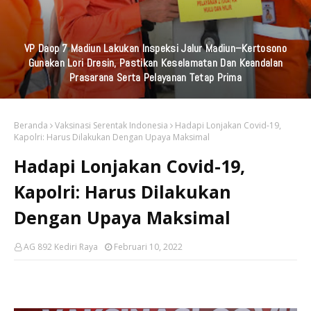
Komunitas UKM Ganesha Gelar Baksos Bersama, Bapenda Kab
Kediri, Universitas Strada Indonesia Dan STIKES Karya Husada.di
Rumah Lansia Pare
Beranda
Vaksinasi Serentak Indonesia
Hadapi Lonjakan Covid-19,
Kapolri: Harus Dilakukan Dengan Upaya Maksimal
Hadapi Lonjakan Covid-19,
Kapolri: Harus Dilakukan
Dengan Upaya Maksimal
AG 892 Kediri Raya
Februari 10, 2022