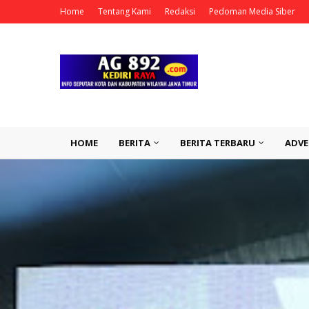
Home
Tentang Kami
Redaksi
Pedoman Media Siber
HOME
BERITA
BERITA TERBARU
ADVE