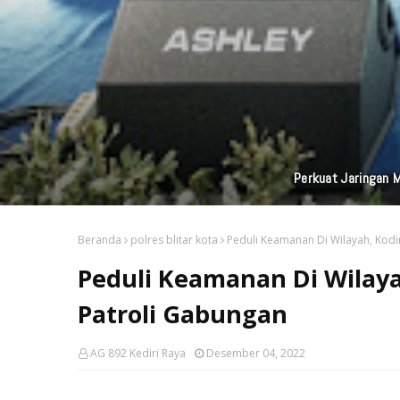
Perkuat Jaringan M
Beranda
polres blitar kota
Peduli Keamanan Di Wilayah, Kodi
Peduli Keamanan Di Wilaya
Patroli Gabungan
AG 892 Kediri Raya
Desember 04, 2022