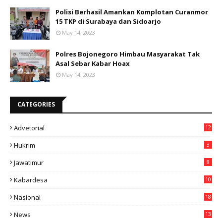
Polisi Berhasil Amankan Komplotan Curanmor
15 TKP di Surabaya dan Sidoarjo
May 14, 2023
Polres Bojonegoro Himbau Masyarakat Tak
Asal Sebar Kabar Hoax
May 14, 2023
CATEGORIES
Advetorial
12
Hukrim
3
Jawatimur
8
Kabardesa
10
11
Nasional
18
49
News
13
3