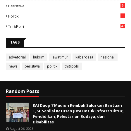
Peristiwa
9
Politik
1
Tni&polri
47
TAGS
advetorial
hukrim
jawatimur
kabardesa
nasional
news
peristiwa
politik
tni&polri
Random Posts
KAI Daop 7 Madiun Kembali Salurkan Bantuan
TJSL Senilai Ratusan Juta untuk Infrastruktur,
Pendidikan, Pelestarian Budaya, dan
Disabilitas
August 06, 2026