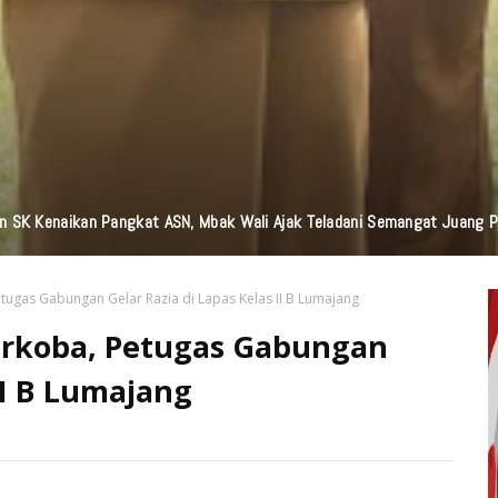
n Bantuan TJSL Senilai Ratusan Juta Untuk Infrastruktur, Pendidikan, P
ugas Gabungan Gelar Razia di Lapas Kelas II B Lumajang
rkoba, Petugas Gabungan
II B Lumajang