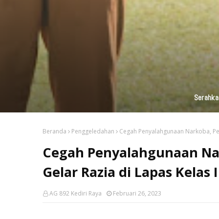
KAI Daop 7 Madiun Kembali Salurka
Beranda
Penggeledahan
Cegah Penyalahgunaan Narkoba, Pet
Cegah Penyalahgunaan Na
Gelar Razia di Lapas Kelas 
AG 892 Kediri Raya
Februari 26, 2023