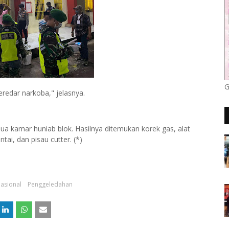
G
redar narkoba," jelasnya.
 kamar huniab blok. Hasilnya ditemukan korek gas, alat
tai, dan pisau cutter. (*)
asional
Penggeledahan