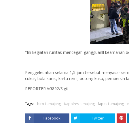
"Ini kegiatan runitas mencegah gangguanll keamanan be
Penggeledahan selama 1,5 jam tersebut menyasar semua
cukur, bola karet, kartu remi, potong kuku, pembersih lan
REPORTER:AG892/Sigit
Tags:
biro Lumajang
Kapolres lumajang
lapas Lumajang
n
Facebook
Twitter