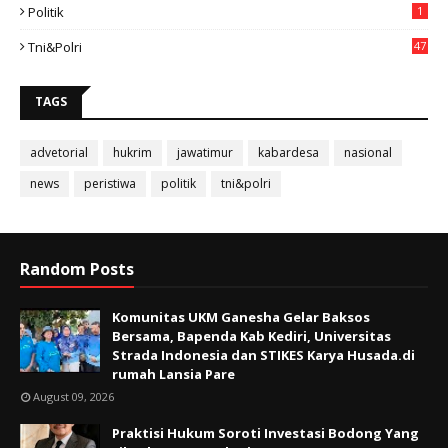
Politik
1
Tni&polri
47
TAGS
advetorial
hukrim
jawatimur
kabardesa
nasional
news
peristiwa
politik
tni&polri
Random Posts
Komunitas UKM Ganesha Gelar Baksos
Bersama, Bapenda Kab Kediri, Universitas
Strada Indonesia dan STIKES Karya Husada.di
rumah Lansia Pare
August 09, 2026
Praktisi Hukum Soroti Investasi Bodong Yang