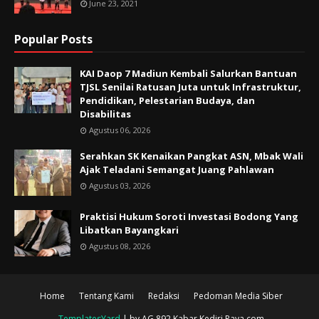
June 23, 2021
Popular Posts
KAI Daop 7 Madiun Kembali Salurkan Bantuan
TJSL Senilai Ratusan Juta untuk Infrastruktur,
Pendidikan, Pelestarian Budaya, dan
Disabilitas
Agustus 06, 2026
Serahkan SK Kenaikan Pangkat ASN, Mbak Wali
Ajak Teladani Semangat Juang Pahlawan
Agustus 03, 2026
Praktisi Hukum Soroti Investasi Bodong Yang
Libatkan Bayangkari
Agustus 08, 2026
Home
Tentang Kami
Redaksi
Pedoman Media Siber
TemplatesYard
| by AG 892 Kabar Kediri Raya.com