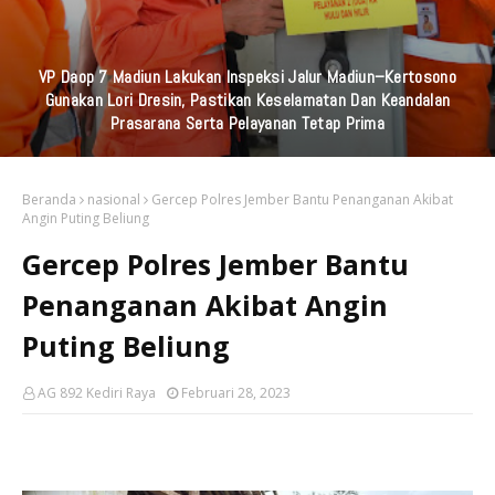
VP Daop 7 Madiun Lakukan Inspeksi Jalur Madiun–Kertosono
Gunakan Lori Dresin, Pastikan Keselamatan Dan Keandalan
Prasarana Serta Pelayanan Tetap Prima
Beranda
nasional
Gercep Polres Jember Bantu Penanganan Akibat
Angin Puting Beliung
Gercep Polres Jember Bantu
Penanganan Akibat Angin
Puting Beliung
AG 892 Kediri Raya
Februari 28, 2023