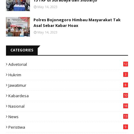
15 TKP di Surabaya dan Sidoarjo
May 14, 2023
Polres Bojonegoro Himbau Masyarakat Tak
Asal Sebar Kabar Hoax
May 14, 2023
CATEGORIES
Advetorial
12
Hukrim
3
Jawatimur
8
Kabardesa
10
11
Nasional
18
49
News
13
3
Peristiwa
9