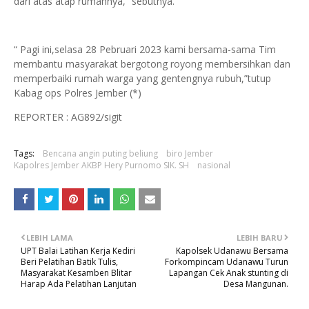
dari atas atap rumahnya,” sebutnya.
“ Pagi ini,selasa 28 Pebruari 2023 kami bersama-sama Tim
membantu masyarakat bergotong royong membersihkan dan
memperbaiki rumah warga yang gentengnya rubuh,”tutup
Kabag ops Polres Jember (*)
REPORTER : AG892/sigit
Tags:
Bencana angin puting beliung
biro Jember
Kapolres Jember AKBP Hery Purnomo SIK. SH
nasional
LEBIH LAMA
LEBIH BARU
UPT Balai Latihan Kerja Kediri
Kapolsek Udanawu Bersama
Beri Pelatihan Batik Tulis,
Forkompincam Udanawu Turun
Masyarakat Kesamben Blitar
Lapangan Cek Anak stunting di
Harap Ada Pelatihan Lanjutan
Desa Mangunan.