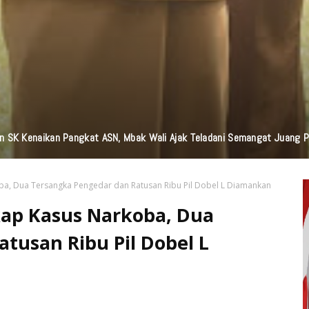
n Bantuan TJSL Senilai Ratusan Juta Untuk Infrastruktur, Pendidikan, P
oba, Dua Tersangka Pengedar dan Ratusan Ribu Pil Dobel L Diamankan
gkap Kasus Narkoba, Dua
tusan Ribu Pil Dobel L