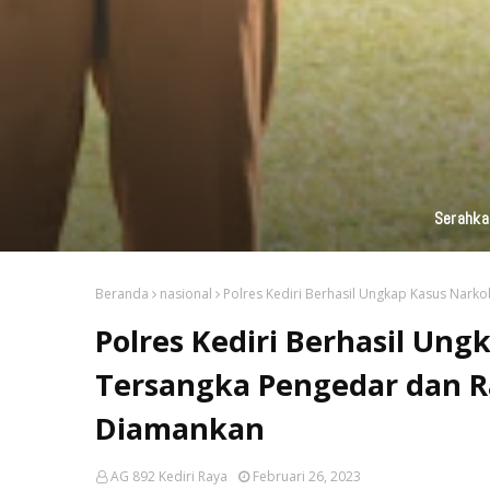
KAI Daop 7 Madiun Kembali Salurka
Beranda
nasional
Polres Kediri Berhasil Ungkap Kasus Nark
Polres Kediri Berhasil Un
Tersangka Pengedar dan Ra
Diamankan
AG 892 Kediri Raya
Februari 26, 2023