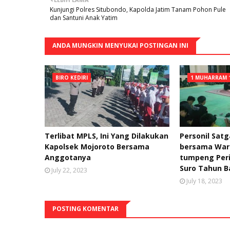
Kunjungi Polres Situbondo, Kapolda Jatim Tanam Pohon Pule
dan Santuni Anak Yatim
ANDA MUNGKIN MENYUKAI POSTINGAN INI
BIRO KEDIRI
1 MUHARRAM 
Terlibat MPLS, Ini Yang Dilakukan
Personil Sat
Kapolsek Mojoroto Bersama
bersama War
Anggotanya
tumpeng Per
Suro Tahun B
July 22, 2023
July 18, 2023
POSTING KOMENTAR