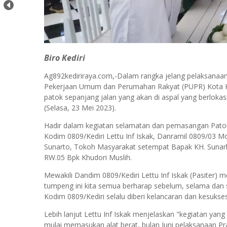
Biro Kediri
Ag892kediriraya.com,-Dalam rangka jelang pelaksana
Pekerjaan Umum dan Perumahan Rakyat (PUPR) Kota K
patok sepanjang jalan yang akan di aspal yang berlok
(Selasa, 23 Mei 2023).
Hadir dalam kegiatan selamatan dan pemasangan Patok t
Kodim 0809/Kediri Lettu Inf Iskak, Danramil 0809/03 
Sunarto, Tokoh Masyarakat setempat Bapak KH. Sunar
RW.05 Bpk Khudori Muslih.
Mewakili Dandim 0809/Kediri Lettu Inf Iskak (Pasiter
tumpeng ini kita semua berharap sebelum, selama da
Kodim 0809/Kediri selalu diberi kelancaran dan kesukse
Lebih lanjut Lettu Inf Iskak menjelaskan "kegiatan yang
mulai memasukan alat berat, bulan Juni pelaksanaan P