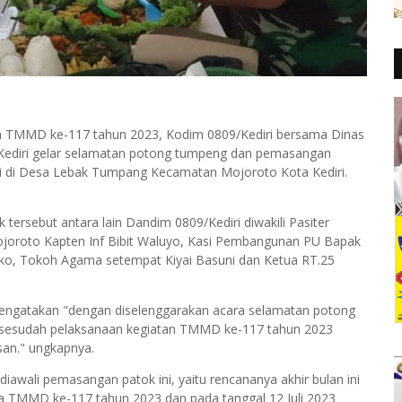
an TMMD ke-117 tahun 2023, Kodim 0809/Kediri bersama Dinas
ediri gelar selamatan potong tumpeng dan pemasangan
asi di Desa Lebak Tumpang Kecamatan Mojoroto Kota Kediri.
ersebut antara lain Dandim 0809/Kediri diwakili Pasiter
Mojoroto Kapten Inf Bibit Waluyo, Kasi Pembangunan PU Bapak
ko, Tokoh Agama setempat Kiyai Basuni dan Ketua RT.25
) mengatakan "dengan diselenggarakan acara selamatan potong
n sesudah pelaksanaan kegiatan TMMD ke-117 tahun 2023
san." ungkapnya.
 diawali pemasangan patok ini, yaitu rencananya akhir bulan ini
ra TMMD ke-117 tahun 2023 dan pada tanggal 12 Juli 2023