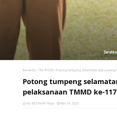
KAI Daop 7 Madiun Kembali Salurka
Beranda
TNI /POLRI
Potong tumpeng selamatan dan pasang P
Potong tumpeng selamatan
pelaksanaan TMMD ke-117 
AG 892 Kediri Raya
Mei 24, 2023