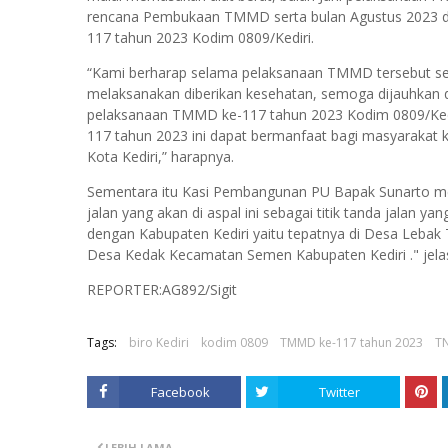
rencana Pembukaan TMMD serta bulan Agustus 2023 d
117 tahun 2023 Kodim 0809/Kediri.
“Kami berharap selama pelaksanaan TMMD tersebut sem
melaksanakan diberikan kesehatan, semoga dijauhkan d
pelaksanaan TMMD ke-117 tahun 2023 Kodim 0809/Ked
117 tahun 2023 ini dapat bermanfaat bagi masyarak
Kota Kediri,” harapnya.
Sementara itu Kasi Pembangunan PU Bapak Sunarto m
jalan yang akan di aspal ini sebagai titik tanda jalan ya
dengan Kabupaten Kediri yaitu tepatnya di Desa Leba
Desa Kedak Kecamatan Semen Kabupaten Kediri ." jela
REPORTER:AG892/Sigit
Tags:
biro Kediri
kodim 0809
TMMD ke-117 tahun 2023
TN
Facebook
Twitter
LEBIH LAMA