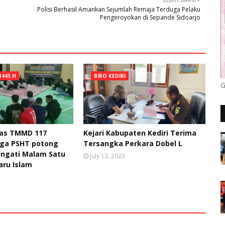
Polisi Berhasil Amankan Sejumlah Remaja Terduga Pelaku
Pengeroyokan di Sepande Sidoarjo
1445 H
BIRO KEDIRI
G
gas TMMD 117
Kejari Kabupaten Kediri Terima
ga PSHT potong
Tersangka Perkara Dobel L
ingati Malam Satu
July 13, 2023
aru Islam