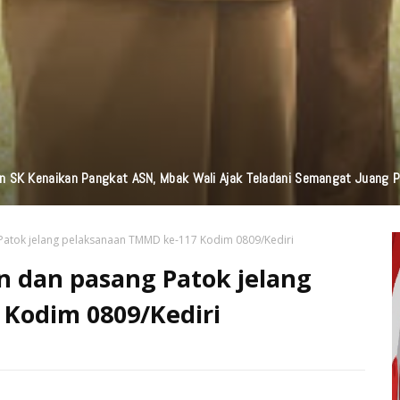
n Bantuan TJSL Senilai Ratusan Juta Untuk Infrastruktur, Pendidikan, P
atok jelang pelaksanaan TMMD ke-117 Kodim 0809/Kediri
 dan pasang Patok jelang
Kodim 0809/Kediri