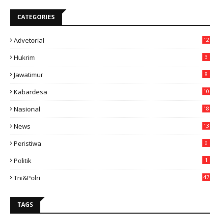
CATEGORIES
Advetorial
12
Hukrim
3
Jawatimur
8
Kabardesa
10
11
Nasional
18
49
News
13
3
Peristiwa
9
Politik
1
Tni&polri
47
TAGS