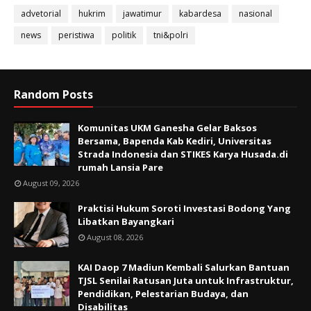
advetorial
hukrim
jawatimur
kabardesa
nasional
news
peristiwa
politik
tni&polri
Random Posts
Komunitas UKM Ganesha Gelar Baksos
Bersama, Bapenda Kab Kediri, Universitas
Strada Indonesia dan STIKES Karya Husada.di
rumah Lansia Pare
August 09, 2026
Praktisi Hukum Soroti Investasi Bodong Yang
Libatkan Bayangkari
August 08, 2026
KAI Daop 7 Madiun Kembali Salurkan Bantuan
TJSL Senilai Ratusan Juta untuk Infrastruktur,
Pendidikan, Pelestarian Budaya, dan
Disabilitas