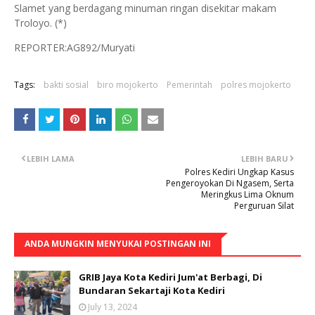
Slamet yang berdagang minuman ringan disekitar makam
Troloyo. (*)
REPORTER:AG892/Muryati
Tags:
bakti sosial
biro mojokerto
Pemerintah
polres mojokerto
LEBIH LAMA
LEBIH BARU
Polres Kediri Ungkap Kasus
Pengeroyokan Di Ngasem, Serta
Meringkus Lima Oknum
Perguruan Silat
ANDA MUNGKIN MENYUKAI POSTINGAN INI
GRIB Jaya Kota Kediri Jum'at Berbagi, Di
Bundaran Sekartaji Kota Kediri
July 13, 2024