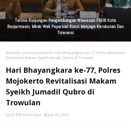
Tak Sekadar Ruang Keagamaan, Kapolres Kediri Sebut Majelis
Taklim Punya Peran Strategis
Beranda
polres mojokerto
Hari Bhayangkara ke-77, Polres Mojokerto
Revitalisasi Makam Syeikh Jumadil Qubro di Trowulan
Hari Bhayangkara ke-77, Polres
Mojokerto Revitalisasi Makam
Syeikh Jumadil Qubro di
Trowulan
AG 892 Kediri Raya
Juni 25, 2023