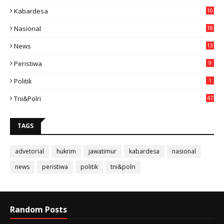
Kabardesa
10
11
Nasional
18
49
News
13
3
Peristiwa
9
Politik
1
Tni&polri
47
TAGS
advetorial
hukrim
jawatimur
kabardesa
nasional
news
peristiwa
politik
tni&polri
Random Posts