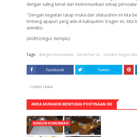
dengan saling kenal dan berkomunikasi setiap persoalan
"Dengan kegiatan tatap muka dan silaturahmi ini kita b
tentang apapun yang ada di kabupaten Sragen ini, kit
anindito.
(AG892/Agus Kemplu)
Tags:
Bangun Komunikasi
berita hari ini
Dandim Sragen sil
Facebook
Twitter
LEBIH LAMA
ANDA MUNGKIN MENYUKAI POSTINGAN INI
BANGUN KOMUNIKASI