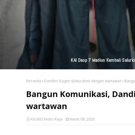
KAI Daop 7 Madiun Kembali Salurka
Beranda
Dandim Sragen silaturahmi dengan wartawan
Bangu
Bangun Komunikasi, Dandi
wartawan
AG 892 Kediri Raya
Maret 08, 2025