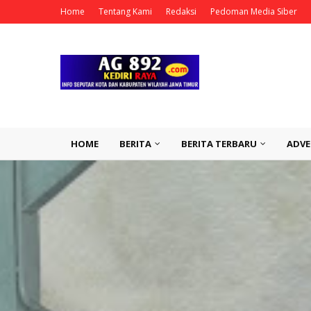
Home
Tentang Kami
Redaksi
Pedoman Media Siber
HOME
BERITA
BERITA TERBARU
ADVE