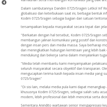
Dalam sambutannya Dandim 0725/Sragen Letkol Inf Ric
globalisasi dan keterbukaan saat ini, berbagai bentuk i
Kodim 0725/Sragen sebagai bagian dari satuan teritori
tersampaikan kepada masyarakat secara tepat dan jela
"Berkaitan dengan hal tersebut, Kodim 0725/Sragen se
membangun jalinan komunikasi yang positif dan konst
dengan insan pers dan media massa. Saya berharap mo
dan meningkatkan hubungan kemitraan yang lebih baik d
mendukung dan bekerja sama dalam menjalankan tugas
"Media telah membantu kami menyampaikan pelaksanaan
seluruh masyarakat secara obyektif dan transparan. Ol
mengucapkan terima kasih kepada insan media yang 
0725/Sragen"
"Di sisi lain, melalui media pula kami dapat menangk
khususnya Kodim 0725/Sragen, sebagai salah satu acua
modern, lebih profesional dan lebih mencintai serta dicin
Sementara Anindito wartawan senior mengapresiasi keg