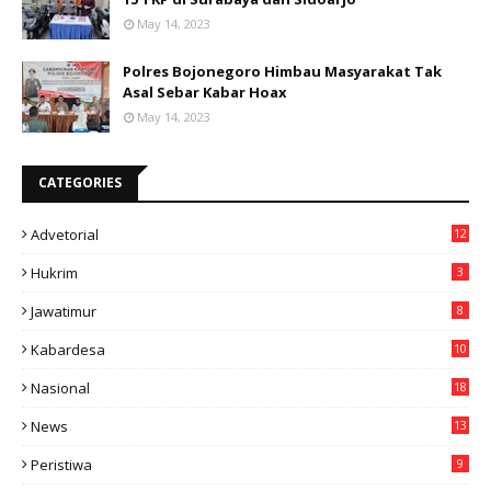
May 14, 2023
Polres Bojonegoro Himbau Masyarakat Tak
Asal Sebar Kabar Hoax
May 14, 2023
CATEGORIES
Advetorial
12
Hukrim
3
Jawatimur
8
Kabardesa
10
11
Nasional
18
49
News
13
3
Peristiwa
9