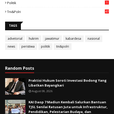
Politik
1
Tni&polri
47
TAGS
advetorial
hukrim
jawatimur
kabardesa
nasional
news
peristiwa
politik
tni&polri
Random Posts
Praktisi Hukum Soroti Investasi Bodong Yang
Libatkan Bayangkari
August 08, 2026
KAI Daop 7 Madiun Kembali Salurkan Bantuan
TJSL Senilai Ratusan Juta untuk Infrastruktur,
Pendidikan, Pelestarian Budaya, dan