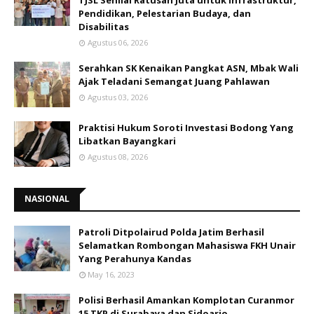
TJSL Senilai Ratusan Juta untuk Infrastruktur,
Pendidikan, Pelestarian Budaya, dan
Disabilitas
Agustus 06, 2026
Serahkan SK Kenaikan Pangkat ASN, Mbak Wali
Ajak Teladani Semangat Juang Pahlawan
Agustus 03, 2026
Praktisi Hukum Soroti Investasi Bodong Yang
Libatkan Bayangkari
Agustus 08, 2026
NASIONAL
Patroli Ditpolairud Polda Jatim Berhasil
Selamatkan Rombongan Mahasiswa FKH Unair
Yang Perahunya Kandas
May 16, 2023
Polisi Berhasil Amankan Komplotan Curanmor
15 TKP di Surabaya dan Sidoarjo