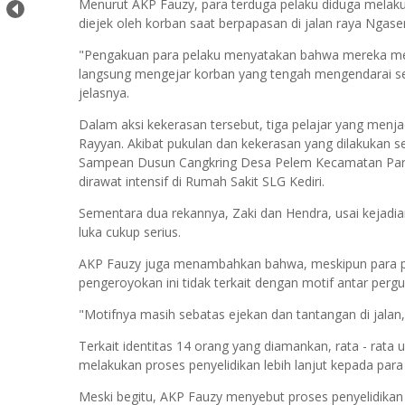
Menurut AKP Fauzy, para terduga pelaku diduga melak
diejek oleh korban saat berpapasan di jalan raya Nga
"Pengakuan para pelaku menyatakan bahwa mereka mera
langsung mengejar korban yang tengah mengendarai sep
jelasnya.
Dalam aksi kekerasan tersebut, tiga pelajar yang menj
Rayyan. Akibat pukulan dan kekerasan yang dilakukan se
Sampean Dusun Cangkring Desa Pelem Kecamatan Pare
dirawat intensif di Rumah Sakit SLG Kediri.
Sementara dua rekannya, Zaki dan Hendra, usai kejadi
luka cukup serius.
AKP Fauzy juga menambahkan bahwa, meskipun para pel
pengeroyokan ini tidak terkait dengan motif antar pergu
"Motifnya masih sebatas ejekan dan tantangan di jalan
Terkait identitas 14 orang yang diamankan, rata - rata
melakukan proses penyelidikan lebih lanjut kepada par
Meski begitu, AKP Fauzy menyebut proses penyelidikan t