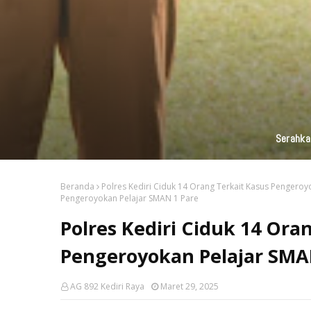
KAI Daop 7 Madiun Kembali Salurka
Beranda
Polres Kediri Ciduk 14 Orang Terkait Kasus Pengeroy
Pengeroyokan Pelajar SMAN 1 Pare
Polres Kediri Ciduk 14 Ora
Pengeroyokan Pelajar SMA
AG 892 Kediri Raya
Maret 29, 2025