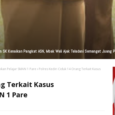
n Bantuan TJSL Senilai Ratusan Juta Untuk Infrastruktur, Pendidikan, P
okan Pelajar SMAN 1 Pare
Polres Kediri Ciduk 14 Orang Terkait Kasus
ng Terkait Kasus
N 1 Pare