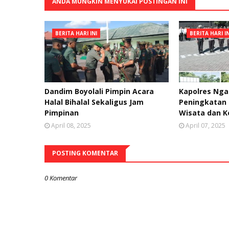
ANDA MUNGKIN MENYUKAI POSTINGAN INI
BERITA HARI INI
BERITA HARI IN
Dandim Boyolali Pimpin Acara
Kapolres Ng
Halal Bihalal Sekaligus Jam
Peningkatan 
Pimpinan
Wisata dan 
April 08, 2025
April 07, 2025
POSTING KOMENTAR
0 Komentar