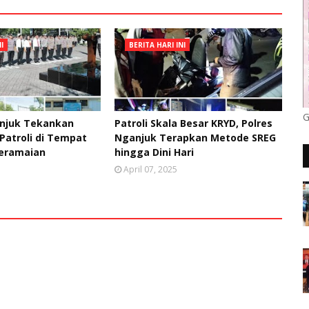
I
BERITA HARI INI
G
anjuk Tekankan
Patroli Skala Besar KRYD, Polres
Patroli di Tempat
Nganjuk Terapkan Metode SREG
Keramaian
hingga Dini Hari
April 07, 2025