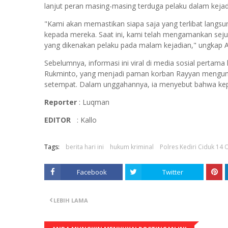
lanjut peran masing-masing terduga pelaku dalam kejad
"Kami akan memastikan siapa saja yang terlibat langsu
kepada mereka. Saat ini, kami telah mengamankan seju
yang dikenakan pelaku pada malam kejadian," ungkap 
Sebelumnya, informasi ini viral di media sosial perta
Rukminto, yang menjadi paman korban Rayyan mengun
setempat. Dalam unggahannya, ia menyebut bahwa kep
Reporter
: Luqman
EDITOR
: Kallo
Tags:
berita hari ini
hukum kriminal
Polres Kediri Ciduk 14
Facebook
Twitter
LEBIH LAMA