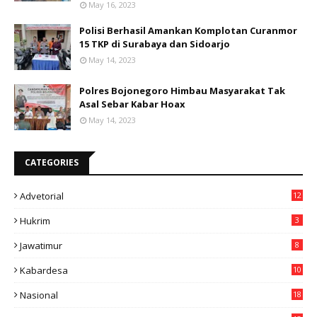
May 16, 2023
Polisi Berhasil Amankan Komplotan Curanmor
15 TKP di Surabaya dan Sidoarjo
May 14, 2023
Polres Bojonegoro Himbau Masyarakat Tak
Asal Sebar Kabar Hoax
May 14, 2023
CATEGORIES
Advetorial
12
Hukrim
3
Jawatimur
8
Kabardesa
10
11
Nasional
18
49