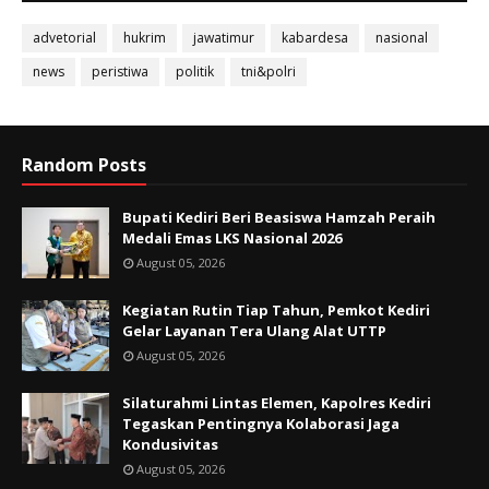
advetorial
hukrim
jawatimur
kabardesa
nasional
news
peristiwa
politik
tni&polri
Random Posts
Bupati Kediri Beri Beasiswa Hamzah Peraih
Medali Emas LKS Nasional 2026
August 05, 2026
Kegiatan Rutin Tiap Tahun, Pemkot Kediri
Gelar Layanan Tera Ulang Alat UTTP
August 05, 2026
Silaturahmi Lintas Elemen, Kapolres Kediri
Tegaskan Pentingnya Kolaborasi Jaga
Kondusivitas
August 05, 2026