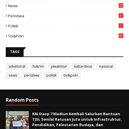
News
13
3
Peristiwa
9
Politik
1
Tni&polri
47
TAGS
advetorial
hukrim
jawatimur
kabardesa
nasional
news
peristiwa
politik
tni&polri
Random Posts
KAI Daop 7 Madiun Kembali Salurkan Bantuan
TJSL Senilai Ratusan Juta untuk Infrastruktur,
Pendidikan, Pelestarian Budaya, dan