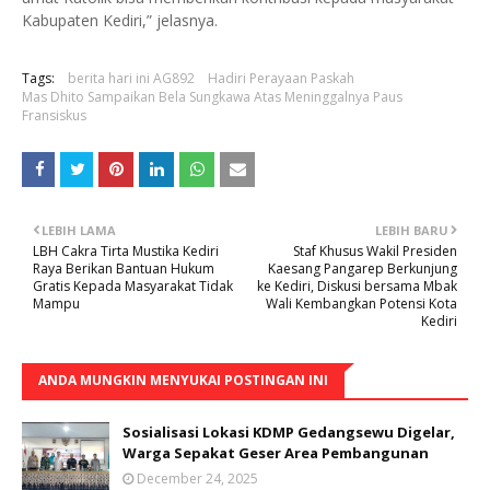
Kabupaten Kediri,” jelasnya.
Tags:
berita hari ini AG892
Hadiri Perayaan Paskah
Mas Dhito Sampaikan Bela Sungkawa Atas Meninggalnya Paus
Fransiskus
LEBIH LAMA
LEBIH BARU
LBH Cakra Tirta Mustika Kediri
Staf Khusus Wakil Presiden
Raya Berikan Bantuan Hukum
Kaesang Pangarep Berkunjung
Gratis Kepada Masyarakat Tidak
ke Kediri, Diskusi bersama Mbak
Mampu
Wali Kembangkan Potensi Kota
Kediri
ANDA MUNGKIN MENYUKAI POSTINGAN INI
Sosialisasi Lokasi KDMP Gedangsewu Digelar,
Warga Sepakat Geser Area Pembangunan
December 24, 2025