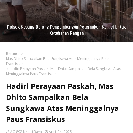
Praktisi Hukum Soroti Investasi Bodong Yang Libatkan
Bayangkari
Beranda
Mas Dhito Sampaikan Bela Sungkawa Atas Meninggalnya Paus
Fransiskus
Hadiri Perayaan Paskah, Mas Dhito Sampaikan Bela Sungkawa Atas
Meninggalnya Paus Fransiskus
Hadiri Perayaan Paskah, Mas
Dhito Sampaikan Bela
Sungkawa Atas Meninggalnya
Paus Fransiskus
AG 892 Kediri Raya
April 24, 2025