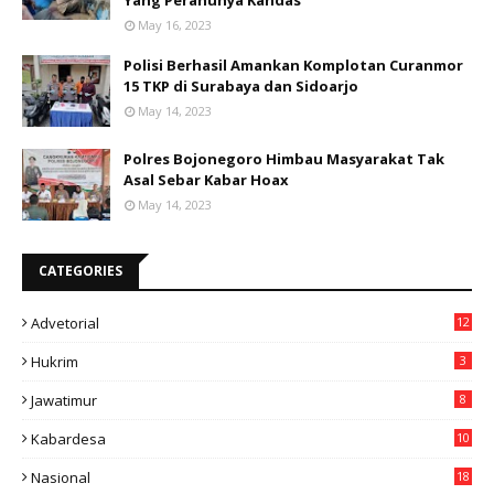
Yang Perahunya Kandas
May 16, 2023
Polisi Berhasil Amankan Komplotan Curanmor
15 TKP di Surabaya dan Sidoarjo
May 14, 2023
Polres Bojonegoro Himbau Masyarakat Tak
Asal Sebar Kabar Hoax
May 14, 2023
CATEGORIES
Advetorial
12
Hukrim
3
Jawatimur
8
Kabardesa
10
11
Nasional
18
49