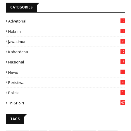
CATEGORIES
Advetorial
12
Hukrim
3
Jawatimur
8
Kabardesa
10
11
Nasional
18
49
News
13
3
Peristiwa
9
Politik
1
Tni&polri
47
TAGS