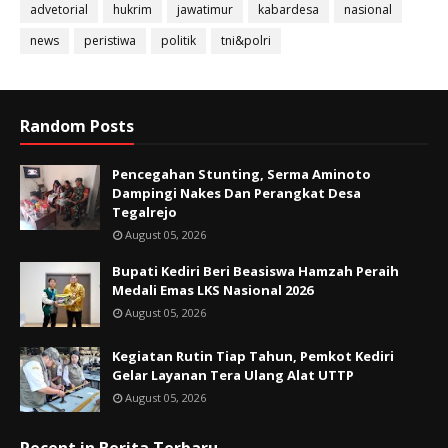
advetorial
hukrim
jawatimur
kabardesa
nasional
news
peristiwa
politik
tni&polri
Random Posts
Pencegahan Stunting, Serma Aminoto
Dampingi Nakes Dan Perangkat Desa
Tegalrejo
August 05, 2026
Bupati Kediri Beri Beasiswa Hamzah Peraih
Medali Emas LKS Nasional 2026
August 05, 2026
Kegiatan Rutin Tiap Tahun, Pemkot Kediri
Gelar Layanan Tera Ulang Alat UTTP
August 05, 2026