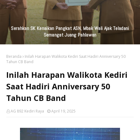
KAI Daop 7 Madiun Kembali Salurkan Bantuan TJSL Senilai
Ratusan Juta Untuk Infrastruktur, Pendidikan, Pelestarian
Budaya, Dan Disabilitas
Beranda
Inilah Harapan Walikota Kediri Saat Hadiri Anniversary 50
Tahun CB Band
Inilah Harapan Walikota Kediri
Saat Hadiri Anniversary 50
Tahun CB Band
AG 892 Kediri Raya
April 19, 2025