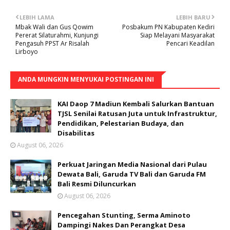
LEBIH LAMA
LEBIH BARU
Mbak Wali dan Gus Qowim
Posbakum PN Kabupaten Kediri
Pererat Silaturahmi, Kunjungi
Siap Melayani Masyarakat
Pengasuh PPST Ar Risalah
Pencari Keadilan
Lirboyo
ANDA MUNGKIN MENYUKAI POSTINGAN INI
KAI Daop 7 Madiun Kembali Salurkan Bantuan
TJSL Senilai Ratusan Juta untuk Infrastruktur,
Pendidikan, Pelestarian Budaya, dan
Disabilitas
August 06, 2026
Perkuat Jaringan Media Nasional dari Pulau
Dewata Bali, Garuda TV Bali dan Garuda FM
Bali Resmi Diluncurkan
August 06, 2026
Pencegahan Stunting, Serma Aminoto
Dampingi Nakes Dan Perangkat Desa