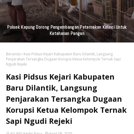
Praktisi Hukum Soroti Investasi Bodong Yang Libatkan
Bayangkari
Beranda
Kasi Pidsus Kejari Kabupaten Baru Dilantik, Langsung
Penjarakan Tersangka Dugaan Korupsi Ketua Kelompok Ternak Sapi
Ngudi Rejeki
Kasi Pidsus Kejari Kabupaten
Baru Dilantik, Langsung
Penjarakan Tersangka Dugaan
Korupsi Ketua Kelompok Ternak
Sapi Ngudi Rejeki
AG 892 Kediri Raya
April 08, 2025