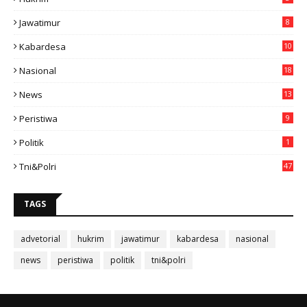
Jawatimur
8
Kabardesa
10
11
Nasional
18
49
News
13
3
Peristiwa
9
Politik
1
Tni&polri
47
TAGS
advetorial
hukrim
jawatimur
kabardesa
nasional
news
peristiwa
politik
tni&polri