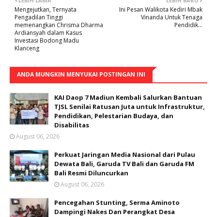
LEBIH LAMA
LEBIH BARU
Mengejutkan, Ternyata
Ini Pesan Walikota Kediri Mbak
Pengadilan Tinggi
Vinanda Untuk Tenaga
memenangkan Chrisma Dharma
Pendidik...
Ardiansyah dalam Kasus
Investasi Bodong Madu
Klanceng
ANDA MUNGKIN MENYUKAI POSTINGAN INI
KAI Daop 7 Madiun Kembali Salurkan Bantuan
TJSL Senilai Ratusan Juta untuk Infrastruktur,
Pendidikan, Pelestarian Budaya, dan
Disabilitas
August 06, 2026
Perkuat Jaringan Media Nasional dari Pulau
Dewata Bali, Garuda TV Bali dan Garuda FM
Bali Resmi Diluncurkan
August 06, 2026
Pencegahan Stunting, Serma Aminoto
Dampingi Nakes Dan Perangkat Desa