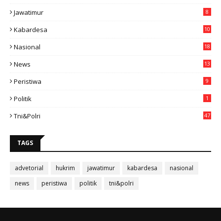
Jawatimur
8
Kabardesa
10
11
Nasional
18
49
News
13
3
Peristiwa
9
Politik
1
Tni&polri
47
TAGS
advetorial
hukrim
jawatimur
kabardesa
nasional
news
peristiwa
politik
tni&polri