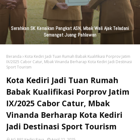
KAI Daop 7 Madiun Kembali Salurkan Bantuan TJSL Senilai
Ratusan Juta Untuk Infrastruktur, Pendidikan, Pelestarian
Budaya, Dan Disabilitas
Beranda
Kota Kediri Jadi Tuan Rumah Babak Kualifikasi Porprov Jatim
IX/2025 Cabor Catur, Mbak Vinanda Berharap Kota Kediri Jadi Destinasi
Sport Tourism
Kota Kediri Jadi Tuan Rumah
Babak Kualifikasi Porprov Jatim
IX/2025 Cabor Catur, Mbak
Vinanda Berharap Kota Kediri
Jadi Destinasi Sport Tourism
AG 892 Kediri Raya
April 22, 2025