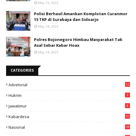
May 16, 2023
Polisi Berhasil Amankan Komplotan Curanmor
15 TKP di Surabaya dan Sidoarjo
May 14, 2023
Polres Bojonegoro Himbau Masyarakat Tak
Asal Sebar Kabar Hoax
May 14, 2023
CATEGORIES
Advetorial
12
Hukrim
3
Jawatimur
8
Kabardesa
10
11
Nasional
18
49