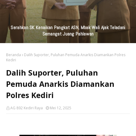
KAI Daop 7 Madiun Kembali Salurkan Bantuan TJSL Senilai
Ratusan Juta Untuk Infrastruktur, Pendidikan, Pelestarian
Budaya, Dan Disabilitas
Beranda
Dalih Suporter, Puluhan Pemuda Anarkis Diamankan Polres
Kediri
Dalih Suporter, Puluhan
Pemuda Anarkis Diamankan
Polres Kediri
AG 892 Kediri Raya
Mei 12, 2025