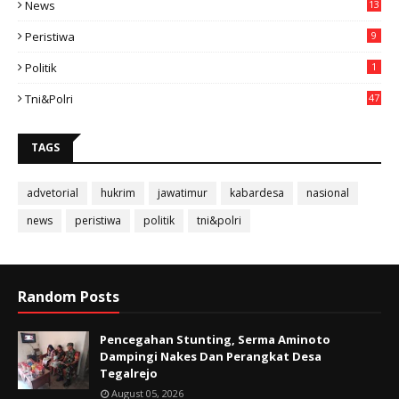
News
13
3
Peristiwa
9
Politik
1
Tni&polri
47
TAGS
advetorial
hukrim
jawatimur
kabardesa
nasional
news
peristiwa
politik
tni&polri
Random Posts
Pencegahan Stunting, Serma Aminoto
Dampingi Nakes Dan Perangkat Desa
Tegalrejo
August 05, 2026