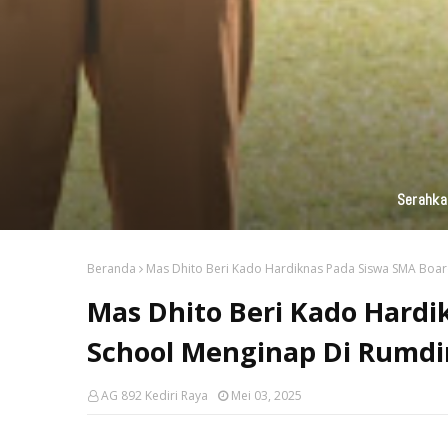
Serahka
Beranda
Mas Dhito Beri Kado Hardiknas Pada Siswa SMA Boar
Mas Dhito Beri Kado Hardi
School Menginap Di Rumdi
AG 892 Kediri Raya
Mei 03, 2025