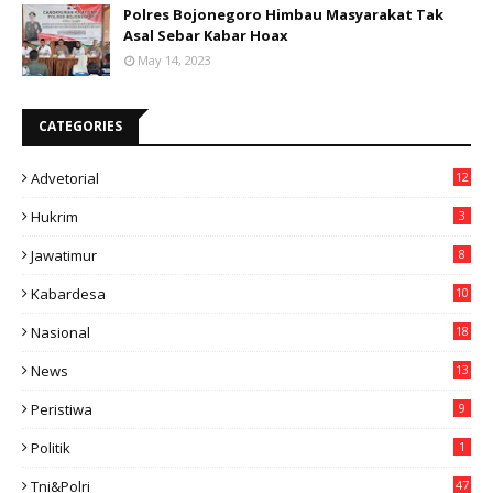
Polres Bojonegoro Himbau Masyarakat Tak
Asal Sebar Kabar Hoax
May 14, 2023
CATEGORIES
Advetorial
12
Hukrim
3
Jawatimur
8
Kabardesa
10
11
Nasional
18
49
News
13
3
Peristiwa
9
Politik
1
Tni&polri
47