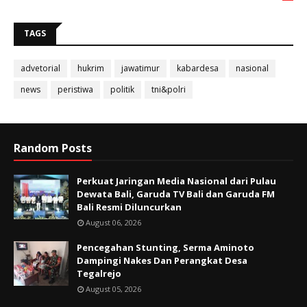
TAGS
advetorial
hukrim
jawatimur
kabardesa
nasional
news
peristiwa
politik
tni&polri
Random Posts
Perkuat Jaringan Media Nasional dari Pulau
Dewata Bali, Garuda TV Bali dan Garuda FM
Bali Resmi Diluncurkan
August 06, 2026
Pencegahan Stunting, Serma Aminoto
Dampingi Nakes Dan Perangkat Desa
Tegalrejo
August 05, 2026