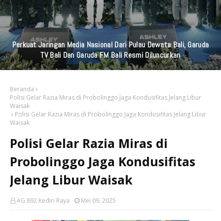
Perkuat Jaringan Media Nasional Dari Pulau Dewata Bali, Garuda
TV Bali Dan Garuda FM Bali Resmi Diluncurkan
Beranda
Polisi Gelar Razia Miras di Probolinggo Jaga Kondusifitas Jelang Libur
Waisak
Polisi Gelar Razia Miras di Probolinggo Jaga Kondusifitas Jelang Libur
Waisak
Polisi Gelar Razia Miras di
Probolinggo Jaga Kondusifitas
Jelang Libur Waisak
AG 892 Kediri Raya
Mei 09, 2025