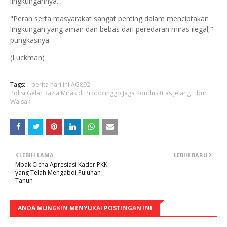
lingkungannya.
"Peran serta masyarakat sangat penting dalam menciptakan
lingkungan yang aman dan bebas dari peredaran miras ilegal,"
pungkasnya.
(Luckman)
Tags:
berita hari ini AG892
Polisi Gelar Razia Miras di Probolinggo Jaga Kondusifitas Jelang Libur
Waisak
LEBIH LAMA
LEBIH BARU
Mbak Cicha Apresiasi Kader PKK
yang Telah Mengabdi Puluhan
Tahun
ANDA MUNGKIN MENYUKAI POSTINGAN INI