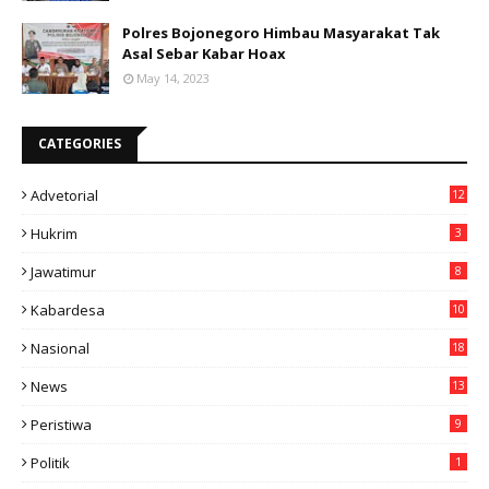
Polres Bojonegoro Himbau Masyarakat Tak
Asal Sebar Kabar Hoax
May 14, 2023
CATEGORIES
Advetorial
12
Hukrim
3
Jawatimur
8
Kabardesa
10
11
Nasional
18
49
News
13
3
Peristiwa
9
Politik
1