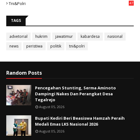
Tni&polri
47
TAGS
advetorial
hukrim
jawatimur
kabardesa
nasional
news
peristiwa
politik
tni&polri
Random Posts
Pencegahan Stunting, Serma Aminoto
Dampingi Nakes Dan Perangkat Desa
Tegalrejo
August 05, 2026
Bupati Kediri Beri Beasiswa Hamzah Peraih
Medali Emas LKS Nasional 2026
August 05, 2026