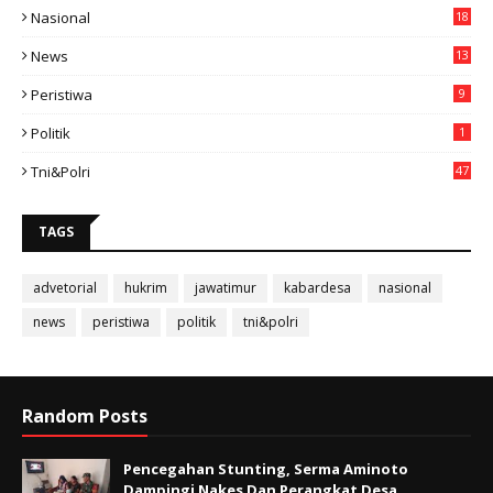
Nasional
18
49
News
13
3
Peristiwa
9
Politik
1
Tni&polri
47
TAGS
advetorial
hukrim
jawatimur
kabardesa
nasional
news
peristiwa
politik
tni&polri
Random Posts
Pencegahan Stunting, Serma Aminoto
Dampingi Nakes Dan Perangkat Desa