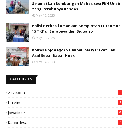
Selamatkan Rombongan Mahasiswa FKH Unair
Yang Perahunya Kandas
May 16, 2023
Polisi Berhasil Amankan Komplotan Curanmor
15 TKP di Surabaya dan Sidoarjo
May 14, 2023
Polres Bojonegoro Himbau Masyarakat Tak
Asal Sebar Kabar Hoax
May 14, 2023
CATEGORIES
Advetorial
12
Hukrim
3
Jawatimur
8
Kabardesa
10
11