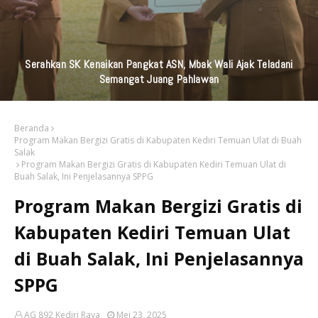
KAI Daop 7 Madiun Kembali Salurkan Bantuan TJSL Senilai
Ratusan Juta Untuk Infrastruktur, Pendidikan, Pelestarian
Budaya, Dan Disabilitas
Beranda
Program Makan Bergizi Gratis di Kabupaten Kediri Temuan Ulat di Buah
Salak
Program Makan Bergizi Gratis di Kabupaten Kediri Temuan Ulat di
Buah Salak, Ini Penjelasannya SPPG
Program Makan Bergizi Gratis di
Kabupaten Kediri Temuan Ulat
di Buah Salak, Ini Penjelasannya
SPPG
AG 892 Kediri Raya
Mei 23, 2025