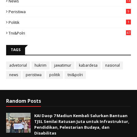
News
13
3
Peristiwa
9
Politik
1
Tni&polri
47
TAGS
advetorial
hukrim
jawatimur
kabardesa
nasional
news
peristiwa
politik
tni&polri
Random Posts
KAI Daop 7 Madiun Kembali Salurkan Bantuan
TJSL Senilai Ratusan Juta untuk Infrastruktur,
Pendidikan, Pelestarian Budaya, dan
Disabilitas