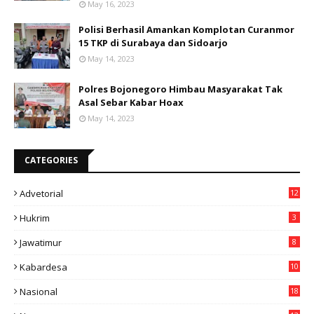
May 16, 2023
Polisi Berhasil Amankan Komplotan Curanmor
15 TKP di Surabaya dan Sidoarjo
May 14, 2023
Polres Bojonegoro Himbau Masyarakat Tak
Asal Sebar Kabar Hoax
May 14, 2023
CATEGORIES
Advetorial
12
Hukrim
3
Jawatimur
8
Kabardesa
10
11
Nasional
18
49