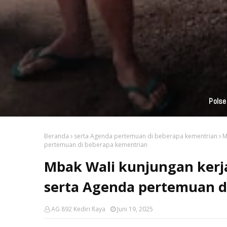
Beranda
serta Agenda pertemuan di beberapa kementrian
M
pertemuan di beberapa kementrian
Mbak Wali kunjungan kerja
serta Agenda pertemuan d
AG 892 Kediri Raya
Juni 19, 2025