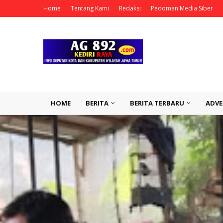
Home
Tentang Kami
Redaksi
Pedoman Media Siber
HOME
BERITA
BERITA TERBARU
ADVE