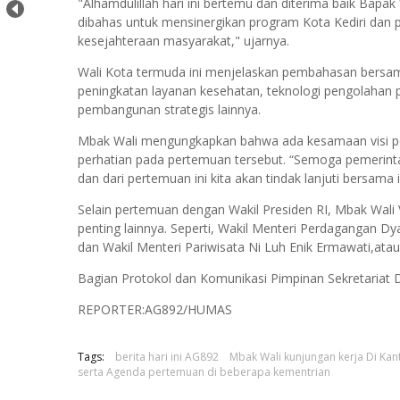
"Alhamdulillah hari ini bertemu dan diterima baik Bapa
dibahas untuk mensinergikan program Kota Kediri dan 
kesejahteraan masyarakat," ujarnya.
Wali Kota termuda ini menjelaskan pembahasan bersama
peningkatan layanan kesehatan, teknologi pengolahan
pembangunan strategis lainnya.
Mbak Wali mengungkapkan bahwa ada kesamaan visi p
perhatian pada pertemuan tersebut. “Semoga pemerint
dan dari pertemuan ini kita akan tindak lanjuti bersama 
Selain pertemuan dengan Wakil Presiden RI, Mbak Wal
penting lainnya. Seperti, Wakil Menteri Perdagangan Dy
dan Wakil Menteri Pariwisata Ni Luh Enik Ermawati,atau
Bagian Protokol dan Komunikasi Pimpinan Sekretariat 
REPORTER:AG892/HUMAS
Tags:
berita hari ini AG892
Mbak Wali kunjungan kerja Di Kant
serta Agenda pertemuan di beberapa kementrian