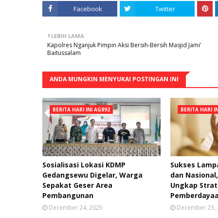
Facebook
Twitter
LEBIH LAMA
Kapolres Nganjuk Pimpin Aksi Bersih-Bersih Masjid Jami’
Baitussalam
ANDA MUNGKIN MENYUKAI POSTINGAN INI
BERITA HARI INI AG892
BERITA HARI I
Sosialisasi Lokasi KDMP
Sukses Lampa
Gedangsewu Digelar, Warga
dan Nasional
Sepakat Geser Area
Ungkap Strat
Pembangunan
Pemberdayaa
December 24, 2025
December 23,