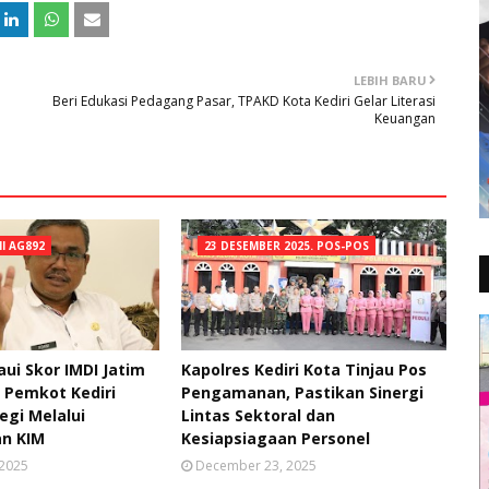
LEBIH BARU
Beri Edukasi Pedagang Pasar, TPAKD Kota Kediri Gelar Literasi
Keuangan
NI AG892
23 DESEMBER 2025. POS-POS
ui Skor IMDI Jatim
Kapolres Kediri Kota Tinjau Pos
, Pemkot Kediri
Pengamanan, Pastikan Sinergi
egi Melalui
Lintas Sektoral dan
n KIM
Kesiapsiagaan Personel
 2025
December 23, 2025