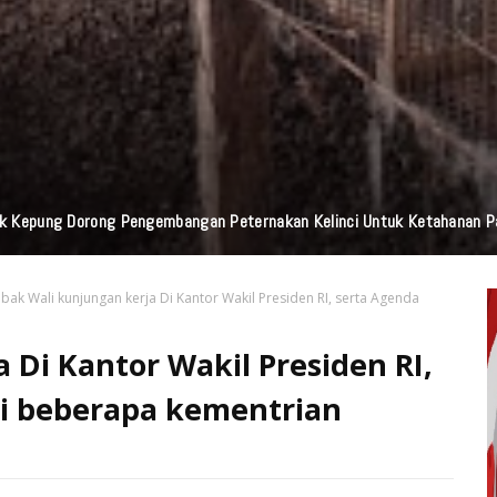
Praktisi Hukum Soroti Investasi Bodong Yang Libatkan Bayangkari
bak Wali kunjungan kerja Di Kantor Wakil Presiden RI, serta Agenda
 Di Kantor Wakil Presiden RI,
i beberapa kementrian