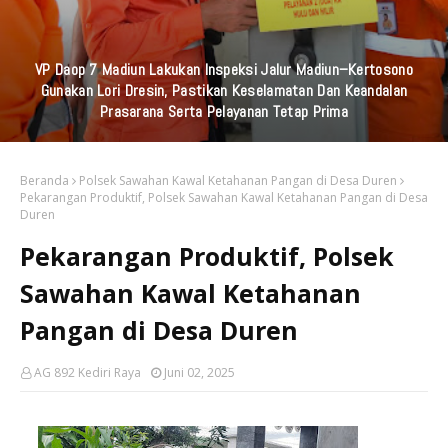
Komunitas UKM Ganesha Gelar Baksos Bersama, Bapenda Kab
Kediri, Universitas Strada Indonesia Dan STIKES Karya Husada.di
Rumah Lansia Pare
Beranda
Polsek Sawahan Kawal Ketahanan Pangan di Desa Duren
Pekarangan Produktif, Polsek Sawahan Kawal Ketahanan Pangan di Desa
Duren
Pekarangan Produktif, Polsek
Sawahan Kawal Ketahanan
Pangan di Desa Duren
AG 892 Kediri Raya
Juni 02, 2025