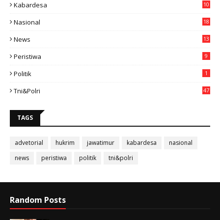
Kabardesa
10
11
Nasional
18
49
News
13
3
Peristiwa
9
Politik
1
Tni&polri
47
TAGS
advetorial
hukrim
jawatimur
kabardesa
nasional
news
peristiwa
politik
tni&polri
Random Posts