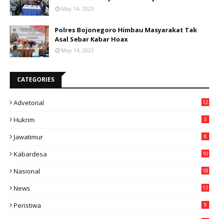
May 14, 2023
Polres Bojonegoro Himbau Masyarakat Tak
Asal Sebar Kabar Hoax
May 14, 2023
CATEGORIES
Advetorial
12
Hukrim
3
Jawatimur
8
Kabardesa
10
11
Nasional
18
49
News
13
3
Peristiwa
9