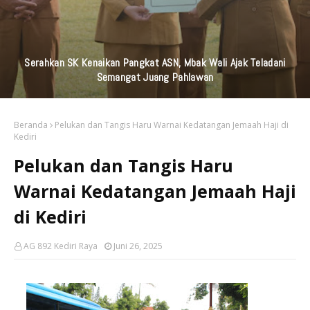
KAI Daop 7 Madiun Kembali Salurkan Bantuan TJSL Senilai
Ratusan Juta Untuk Infrastruktur, Pendidikan, Pelestarian
Budaya, Dan Disabilitas
Beranda
Pelukan dan Tangis Haru Warnai Kedatangan Jemaah Haji di
Kediri
Pelukan dan Tangis Haru
Warnai Kedatangan Jemaah Haji
di Kediri
AG 892 Kediri Raya
Juni 26, 2025