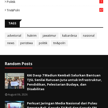
Politik
1
Tni&polri
47
TAGS
advetorial
hukrim
jawatimur
kabardesa
nasional
news
peristiwa
politik
tni&polri
Random Posts
KAI Daop 7 Madiun Kembali Salurkan Bantuan
TJSL Senilai Ratusan Juta untuk Infrastruktur,
Pendidikan, Pelestarian Budaya, dan
Disabilitas
August 06, 2026
Perkuat Jaringan Media Nasional dari Pulau
Dewata Bali, Garuda TV Bali dan Garuda FM