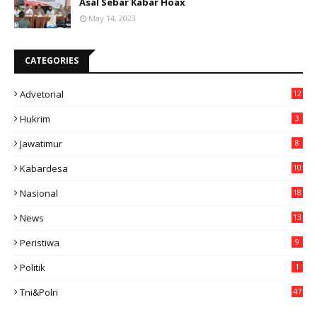
Asal Sebar Kabar Hoax
May 14, 2023
CATEGORIES
Advetorial
12
Hukrim
3
Jawatimur
8
Kabardesa
10
11
Nasional
18
49
News
13
3
Peristiwa
9
Politik
1
Tni&polri
47