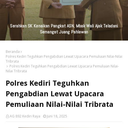
KAI Daop 7 Madiun Kembali Salurkan Bantuan TJSL Senilai
Ratusan Juta Untuk Infrastruktur, Pendidikan, Pelestarian
Budaya, Dan Disabilitas
Beranda
Polres Kediri Teguhkan Pengabdian Lewat Upacara Pemuliaan Nilai-Nilai
Tribrata
Polres Kediri Teguhkan Pengabdian Lewat Upacara Pemuliaan Nilai-
Nilai Tribrata
Polres Kediri Teguhkan
Pengabdian Lewat Upacara
Pemuliaan Nilai-Nilai Tribrata
AG 892 Kediri Raya
Juni 18, 2025