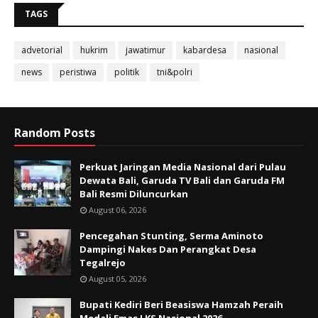
TAGS
advetorial
hukrim
jawatimur
kabardesa
nasional
news
peristiwa
politik
tni&polri
Random Posts
Perkuat Jaringan Media Nasional dari Pulau
Dewata Bali, Garuda TV Bali dan Garuda FM
Bali Resmi Diluncurkan
August 06, 2026
Pencegahan Stunting, Serma Aminoto
Dampingi Nakes Dan Perangkat Desa
Tegalrejo
August 05, 2026
Bupati Kediri Beri Beasiswa Hamzah Peraih