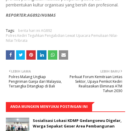
pembentukan kultur organisasi yang bersih dan profesional.
REPORTER:AG892/HUMAS
Tags:
berita hari ini AG892
Polres Kediri Teguhkan Pengabdian Lewat Upacara Pemuliaan Nilai-
Nilai Tribrata
LEBIH LAMA
LEBIH BARU
Polres Malang Ungkap
Perkuat Forum Kemitraan Lintas
Pengiriman Ganja dari Malaysia,
Sektor, Upaya Pemkot Kediri
Tersangka Ditangkap di Bali
Realisasikan Eliminasi ATM
Tahun 2030
ANDA MUNGKIN MENYUKAI POSTINGAN INI
Sosialisasi Lokasi KDMP Gedangsewu Digelar,
Warga Sepakat Geser Area Pembangunan