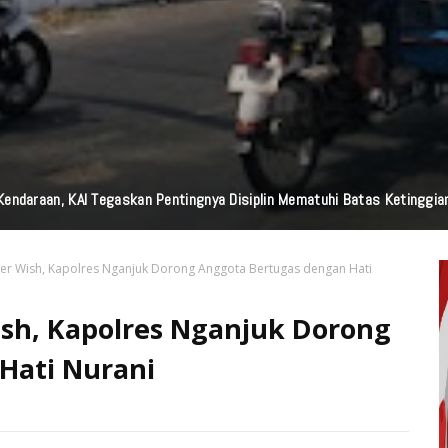
edia Nasional Dari Pulau Dewata Bali, Garuda TV Bali Dan Garuda FM Bal
 Wish, Kapolres Nganjuk Dorong Anggota Bertugas dengan Hati
h, Kapolres Nganjuk Dorong
Hati Nurani