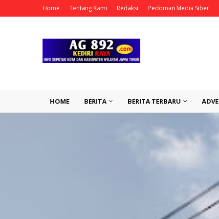
Home
Tentang Kami
Redaksi
Pedoman Media Siber
HOME
BERITA
BERITA TERBARU
ADVE