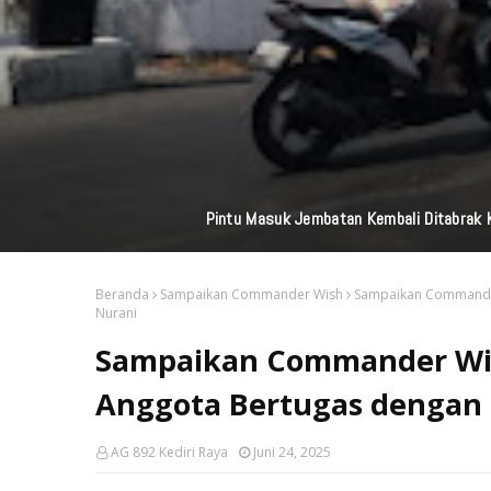
Perkuat Jaringan M
Beranda
Sampaikan Commander Wish
Sampaikan Commander
Nurani
Sampaikan Commander Wis
Anggota Bertugas dengan 
AG 892 Kediri Raya
Juni 24, 2025