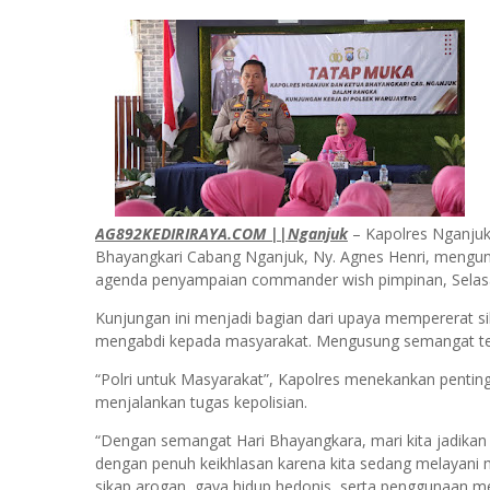
AG892KEDIRIRAYA.COM ||Nganjuk
– Kapolres Nganjuk 
Bhayangkari Cabang Nganjuk, Ny. Agnes Henri, mengu
agenda penyampaian commander wish pimpinan, Selasa
Kunjungan ini menjadi bagian dari upaya mempererat s
mengabdi kepada masyarakat. Mengusung semangat te
“Polri untuk Masyarakat”, Kapolres menekankan penting
menjalankan tugas kepolisian.
“Dengan semangat Hari Bhayangkara, mari kita jadikan 
dengan penuh keikhlasan karena kita sedang melayani 
sikap arogan, gaya hidup hedonis, serta penggunaan me