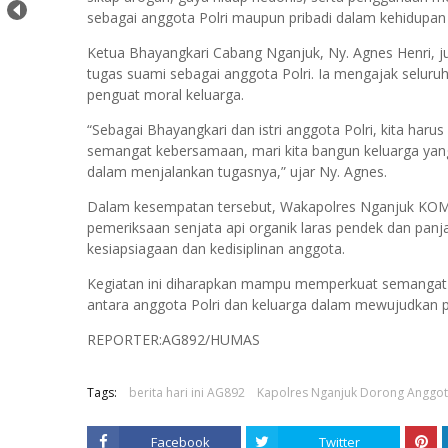
sebagai anggota Polri maupun pribadi dalam kehidupan
Ketua Bhayangkari Cabang Nganjuk, Ny. Agnes Henri, 
tugas suami sebagai anggota Polri. Ia mengajak selur
penguat moral keluarga.
“Sebagai Bhayangkari dan istri anggota Polri, kita 
semangat kebersamaan, mari kita bangun keluarga yan
dalam menjalankan tugasnya,” ujar Ny. Agnes.
Dalam kesempatan tersebut, Wakapolres Nganjuk KOMPO
pemeriksaan senjata api organik laras pendek dan panj
kesiapsiagaan dan kedisiplinan anggota.
Kegiatan ini diharapkan mampu memperkuat semangat p
antara anggota Polri dan keluarga dalam mewujudkan p
REPORTER:AG892/HUMAS
Tags:
berita hari ini AG892
Kapolres Nganjuk Dorong Anggot
Facebook
Twitter