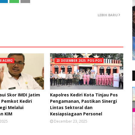
LEBIH BARU
NI AG892
23 DESEMBER 2025. POS-POS
ui Skor IMDI Jatim
Kapolres Kediri Kota Tinjau Pos
, Pemkot Kediri
Pengamanan, Pastikan Sinergi
egi Melalui
Lintas Sektoral dan
n KIM
Kesiapsiagaan Personel
 2025
December 23, 2025