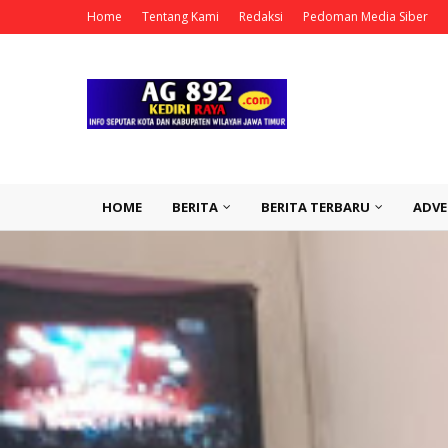
Home
Tentang Kami
Redaksi
Pedoman Media Siber
HOME
BERITA
BERITA TERBARU
ADVE