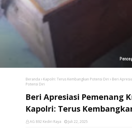
Penceg
Beranda
Kapolri: Terus Kembangkan Potensi Diri
Beri Apresi
Potensi Diri
Beri Apresiasi Pemenang K
Kapolri: Terus Kembangkan
AG 892 Kediri Raya
Juli 22, 2025