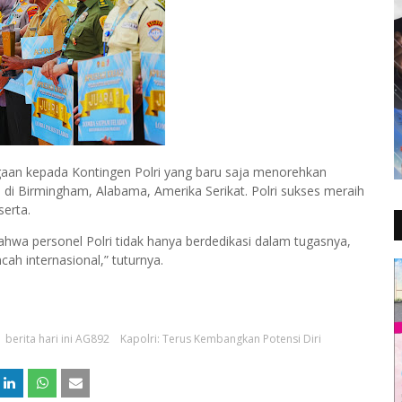
gaan kepada Kontingen Polri yang baru saja menorehkan
 di Birmingham, Alabama, Amerika Serikat. Polri sukses meraih
erta.
ahwa personel Polri tidak hanya berdedikasi dalam tugasnya,
h internasional,” tuturnya.
berita hari ini AG892
Kapolri: Terus Kembangkan Potensi Diri