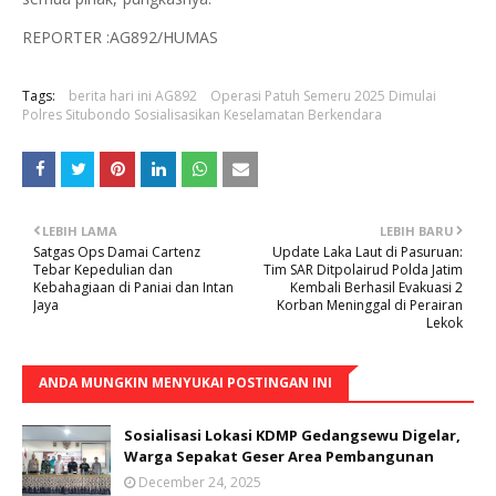
REPORTER :AG892/HUMAS
Tags:
berita hari ini AG892
Operasi Patuh Semeru 2025 Dimulai
Polres Situbondo Sosialisasikan Keselamatan Berkendara
LEBIH LAMA
LEBIH BARU
Satgas Ops Damai Cartenz
Update Laka Laut di Pasuruan:
Tebar Kepedulian dan
Tim SAR Ditpolairud Polda Jatim
Kebahagiaan di Paniai dan Intan
Kembali Berhasil Evakuasi 2
Jaya
Korban Meninggal di Perairan
Lekok
ANDA MUNGKIN MENYUKAI POSTINGAN INI
Sosialisasi Lokasi KDMP Gedangsewu Digelar,
Warga Sepakat Geser Area Pembangunan
December 24, 2025