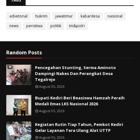
TAGS
advetorial
hukrim
jawatimur
kabardesa
nasional
news
peristiwa
politik
tni&polri
Random Posts
Pencegahan Stunting, Serma Aminoto
Dampingi Nakes Dan Perangkat Desa
Tegalrejo
August 05, 2026
Bupati Kediri Beri Beasiswa Hamzah Peraih
Medali Emas LKS Nasional 2026
August 05, 2026
Kegiatan Rutin Tiap Tahun, Pemkot Kediri
Gelar Layanan Tera Ulang Alat UTTP
August 05, 2026