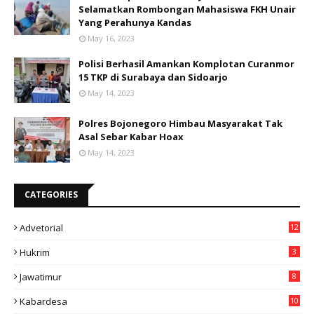
Selamatkan Rombongan Mahasiswa FKH Unair
Yang Perahunya Kandas
May 16, 2023
Polisi Berhasil Amankan Komplotan Curanmor
15 TKP di Surabaya dan Sidoarjo
May 14, 2023
Polres Bojonegoro Himbau Masyarakat Tak
Asal Sebar Kabar Hoax
May 14, 2023
CATEGORIES
Advetorial
12
Hukrim
3
Jawatimur
8
Kabardesa
10
11