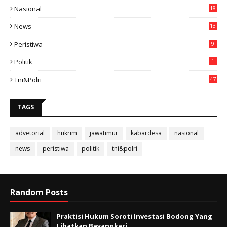
Nasional
18
49
News
13
3
Peristiwa
9
Politik
1
Tni&polri
47
TAGS
advetorial
hukrim
jawatimur
kabardesa
nasional
news
peristiwa
politik
tni&polri
Random Posts
Praktisi Hukum Soroti Investasi Bodong Yang
Libatkan Bayangkari