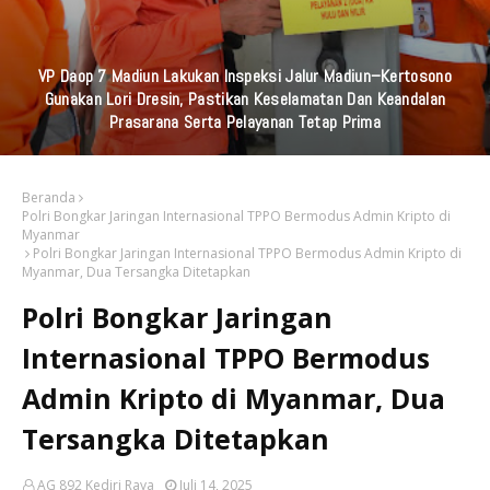
Komunitas UKM Ganesha Gelar Baksos Bersama, Bapenda Kab
Kediri, Universitas Strada Indonesia Dan STIKES Karya Husada.di
Rumah Lansia Pare
Beranda
Polri Bongkar Jaringan Internasional TPPO Bermodus Admin Kripto di
Myanmar
Polri Bongkar Jaringan Internasional TPPO Bermodus Admin Kripto di
Myanmar, Dua Tersangka Ditetapkan
Polri Bongkar Jaringan
Internasional TPPO Bermodus
Admin Kripto di Myanmar, Dua
Tersangka Ditetapkan
AG 892 Kediri Raya
Juli 14, 2025