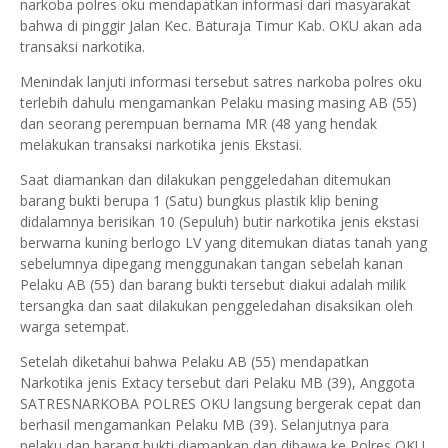
narkoba polres oku mendapatkan informasi dari masyarakat
bahwa di pinggir Jalan Kec. Baturaja Timur Kab. OKU akan ada
transaksi narkotika.
Menindak lanjuti informasi tersebut satres narkoba polres oku
terlebih dahulu mengamankan Pelaku masing masing AB (55)
dan seorang perempuan bernama MR (48 yang hendak
melakukan transaksi narkotika jenis Ekstasi.
Saat diamankan dan dilakukan penggeledahan ditemukan
barang bukti berupa 1 (Satu) bungkus plastik klip bening
didalamnya berisikan 10 (Sepuluh) butir narkotika jenis ekstasi
berwarna kuning berlogo LV yang ditemukan diatas tanah yang
sebelumnya dipegang menggunakan tangan sebelah kanan
Pelaku AB (55) dan barang bukti tersebut diakui adalah milik
tersangka dan saat dilakukan penggeledahan disaksikan oleh
warga setempat.
Setelah diketahui bahwa Pelaku AB (55) mendapatkan
Narkotika jenis Extacy tersebut dari Pelaku MB (39), Anggota
SATRESNARKOBA POLRES OKU langsung bergerak cepat dan
berhasil mengamankan Pelaku MB (39). Selanjutnya para
pelaku dan barang bukti diamankan dan dibawa ke Polres OKU