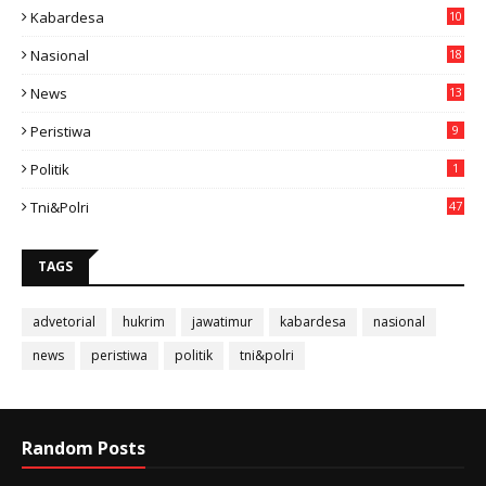
Kabardesa
10
11
Nasional
18
49
News
13
3
Peristiwa
9
Politik
1
Tni&polri
47
TAGS
advetorial
hukrim
jawatimur
kabardesa
nasional
news
peristiwa
politik
tni&polri
Random Posts