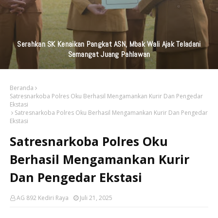
KAI Daop 7 Madiun Kembali Salurkan Bantuan TJSL Senilai
Ratusan Juta Untuk Infrastruktur, Pendidikan, Pelestarian
Budaya, Dan Disabilitas
Beranda
Satresnarkoba Polres Oku Berhasil Mengamankan Kurir Dan Pengedar
Ekstasi
Satresnarkoba Polres Oku Berhasil Mengamankan Kurir Dan Pengedar
Ekstasi
Satresnarkoba Polres Oku
Berhasil Mengamankan Kurir
Dan Pengedar Ekstasi
AG 892 Kediri Raya
Juli 21, 2025