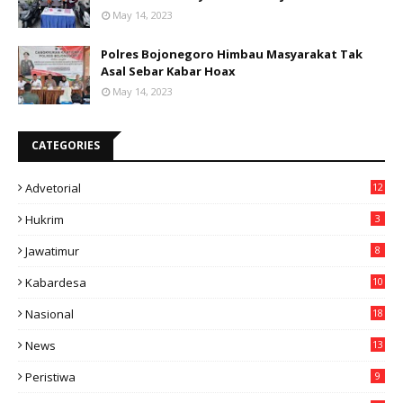
May 14, 2023
Polres Bojonegoro Himbau Masyarakat Tak
Asal Sebar Kabar Hoax
May 14, 2023
CATEGORIES
Advetorial
12
Hukrim
3
Jawatimur
8
Kabardesa
10
11
Nasional
18
49
News
13
3
Peristiwa
9