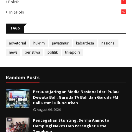
Politik
1
Tni&polri
47
TAGS
advetorial
hukrim
jawatimur
kabardesa
nasional
news
peristiwa
politik
tni&polri
Random Posts
Perkuat Jaringan Media Nasional dari Pulau
Dewata Bali, Garuda TV Bali dan Garuda FM
Bali Resmi Diluncurkan
August 06, 2026
Pencegahan Stunting, Serma Aminoto
Dampingi Nakes Dan Perangkat Desa
Tegalrejo