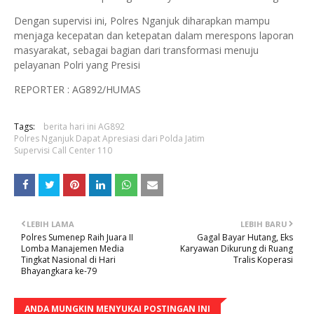
Dengan supervisi ini, Polres Nganjuk diharapkan mampu
menjaga kecepatan dan ketepatan dalam merespons laporan
masyarakat, sebagai bagian dari transformasi menuju
pelayanan Polri yang Presisi
REPORTER : AG892/HUMAS
Tags:
berita hari ini AG892
Polres Nganjuk Dapat Apresiasi dari Polda Jatim
Supervisi Call Center 110
LEBIH LAMA
LEBIH BARU
Polres Sumenep Raih Juara II
Gagal Bayar Hutang, Eks
Lomba Manajemen Media
Karyawan Dikurung di Ruang
Tingkat Nasional di Hari
Tralis Koperasi
Bhayangkara ke-79
ANDA MUNGKIN MENYUKAI POSTINGAN INI