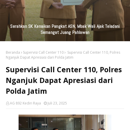
KAI Daop 7 Madiun Kembali Salurkan Bantuan TJSL Senilai
Ratusan Juta Untuk Infrastruktur, Pendidikan, Pelestarian
Budaya, Dan Disabilitas
Beranda
Supervisi Call Center 110
Supervisi Call Center 110, Polres
Nganjuk Dapat Apresiasi dari Polda Jatim
Supervisi Call Center 110, Polres
Nganjuk Dapat Apresiasi dari
Polda Jatim
AG 892 Kediri Raya
Juli 23, 2025