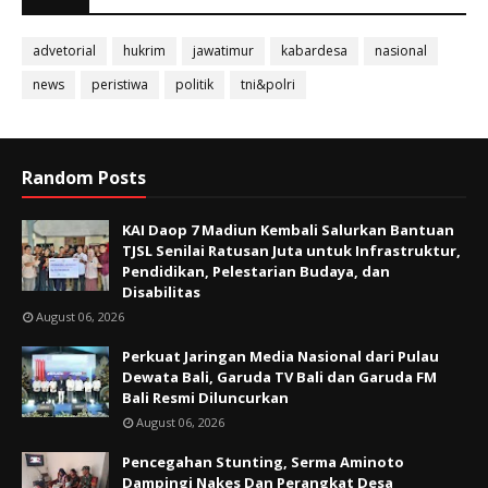
advetorial
hukrim
jawatimur
kabardesa
nasional
news
peristiwa
politik
tni&polri
Random Posts
KAI Daop 7 Madiun Kembali Salurkan Bantuan
TJSL Senilai Ratusan Juta untuk Infrastruktur,
Pendidikan, Pelestarian Budaya, dan
Disabilitas
August 06, 2026
Perkuat Jaringan Media Nasional dari Pulau
Dewata Bali, Garuda TV Bali dan Garuda FM
Bali Resmi Diluncurkan
August 06, 2026
Pencegahan Stunting, Serma Aminoto
Dampingi Nakes Dan Perangkat Desa