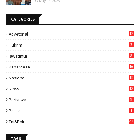
May 14, 2023
CATEGORIES
Advetorial
12
Hukrim
3
Jawatimur
8
Kabardesa
10
11
Nasional
18
49
News
13
3
Peristiwa
9
Politik
1
Tni&polri
47
TAGS