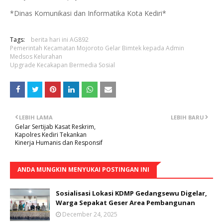
*Dinas Komunikasi dan Informatika Kota Kediri*
Tags:
berita hari ini AG892
Pemerintah Kecamatan Mojoroto Gelar Bimtek kepada Admin
Medsos Kelurahan
Upgrade Kecakapan Bermedia Sosial
LEBIH LAMA
LEBIH BARU
Gelar Sertijab Kasat Reskrim,
Kapolres Kediri Tekankan
Kinerja Humanis dan Responsif
ANDA MUNGKIN MENYUKAI POSTINGAN INI
Sosialisasi Lokasi KDMP Gedangsewu Digelar,
Warga Sepakat Geser Area Pembangunan
December 24, 2025