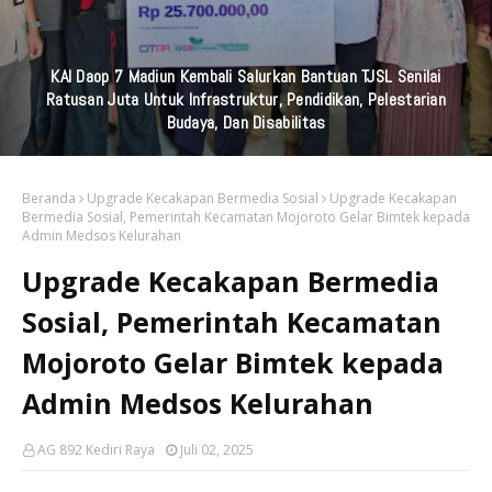
KAI Daop 7 Madiun Kembali Salurkan Bantuan TJSL Senilai
Ratusan Juta Untuk Infrastruktur, Pendidikan, Pelestarian
Budaya, Dan Disabilitas
Beranda
Upgrade Kecakapan Bermedia Sosial
Upgrade Kecakapan
Bermedia Sosial, Pemerintah Kecamatan Mojoroto Gelar Bimtek kepada
Admin Medsos Kelurahan
Upgrade Kecakapan Bermedia
Sosial, Pemerintah Kecamatan
Mojoroto Gelar Bimtek kepada
Admin Medsos Kelurahan
AG 892 Kediri Raya
Juli 02, 2025