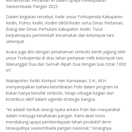
Kementerian Pertanian RI dalam upaya mewujudkan
Swasembada Pangan 2025.
Dalam kegiatan tersebut, hadir unsur Forkopimda Kabupaten
Kediri, Polres Kediri, Kodim 0809/Kediri serta Dinas Pertanian,
Bulog dan Dinas Perhutani Kabupaten Kediri. Turut
berpartisipasi pemerintah Kecamatan dan kelompok tani
setempat.
Acara juga diisi dengan penanaman simbolis benih jagung oleh
unsur Forkopimda di atas lahan pertanian milik kelompok tani
Manunggal Dua dan Gemah Ripah Dua dengan luas total 7.000
m².
Wakapolres Kediri Kompol Hari Kurniawan, S.H., M.H.
menyampaikan bahwa keterlibatan Polri dalam program ini
bukan hanya bersifat simbolis, tetapi sebagai bagian dari
kontribusi aktif dalam agenda strategis bangsa.
“Ini adalah bentuk sinergi nyata antara Polri dan masyarakat
dalam menjaga ketahanan pangan. Kami akan terus
mendukung upaya pemberdayaan lahan produktif demi
terwujudnya swasembada pangan nasional,” terangnya.