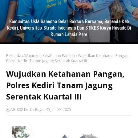
Sinergi Spiritual, Kapolres Pelabuhan Tanjung Perak Ziarah Wali
Di Surabaya
Beranda
Wujudkan Ketahanan Pangan
Wujudkan Ketahanan Pangan,
Polres Kediri Tanam Jagung Serentak Kuartal III
Wujudkan Ketahanan Pangan,
Polres Kediri Tanam Jagung
Serentak Kuartal III
AG 892 Kediri Raya
Juli 09, 2025