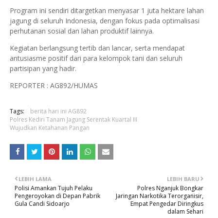
Program ini sendiri ditargetkan menyasar 1 juta hektare lahan
jagung di seluruh Indonesia, dengan fokus pada optimalisasi
perhutanan sosial dan lahan produktif lainnya.
Kegiatan berlangsung tertib dan lancar, serta mendapat
antusiasme positif dari para kelompok tani dan seluruh
partisipan yang hadir.
REPORTER : AG892/HUMAS
Tags:
berita hari ini AG892
Polres Kediri Tanam Jagung Serentak Kuartal III
Wujudkan Ketahanan Pangan
LEBIH LAMA
LEBIH BARU
Polisi Amankan Tujuh Pelaku
Polres Nganjuk Bongkar
Pengeroyokan di Depan Pabrik
Jaringan Narkotika Terorganisir,
Gula Candi Sidoarjo
Empat Pengedar Diringkus
dalam Sehari