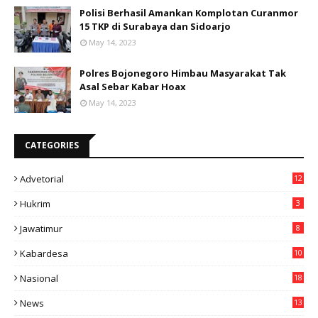
Polisi Berhasil Amankan Komplotan Curanmor
15 TKP di Surabaya dan Sidoarjo
May 14, 2023
Polres Bojonegoro Himbau Masyarakat Tak
Asal Sebar Kabar Hoax
May 14, 2023
CATEGORIES
Advetorial
12
Hukrim
3
Jawatimur
8
Kabardesa
10
11
Nasional
18
49
News
13
3