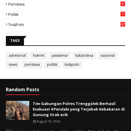
Peristiwa
9
Politik
1
Tni&polri
47
TAGS
advetorial
hukrim
jawatimur
kabardesa
nasional
news
peristiwa
politik
tni&polri
Random Posts
Tim Gabungan Polres Trenggalek Berhasil
Evakuasi 4 Pendaki yang Terjebak Kebakaran di
Gunung Orak arik
August 10, 2026