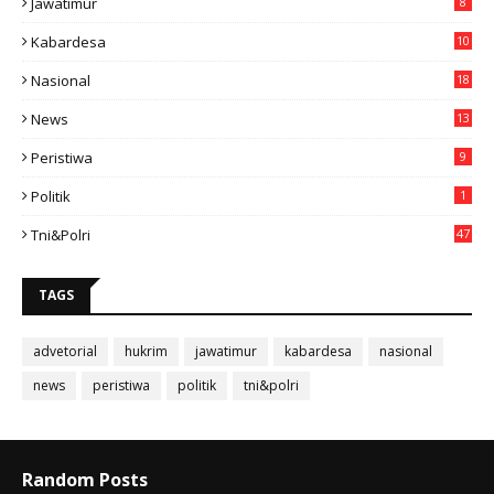
Jawatimur
8
Kabardesa
10
11
Nasional
18
49
News
13
3
Peristiwa
9
Politik
1
Tni&polri
47
TAGS
advetorial
hukrim
jawatimur
kabardesa
nasional
news
peristiwa
politik
tni&polri
Random Posts