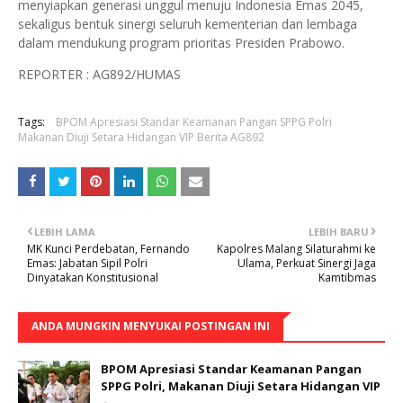
menyiapkan generasi unggul menuju Indonesia Emas 2045,
sekaligus bentuk sinergi seluruh kementerian dan lembaga
dalam mendukung program prioritas Presiden Prabowo.
REPORTER : AG892/HUMAS
Tags:
BPOM Apresiasi Standar Keamanan Pangan SPPG Polri
Makanan Diuji Setara Hidangan VIP Berita AG892
LEBIH LAMA
LEBIH BARU
MK Kunci Perdebatan, Fernando
Kapolres Malang Silaturahmi ke
Emas: Jabatan Sipil Polri
Ulama, Perkuat Sinergi Jaga
Dinyatakan Konstitusional
Kamtibmas
ANDA MUNGKIN MENYUKAI POSTINGAN INI
BPOM Apresiasi Standar Keamanan Pangan
SPPG Polri, Makanan Diuji Setara Hidangan VIP