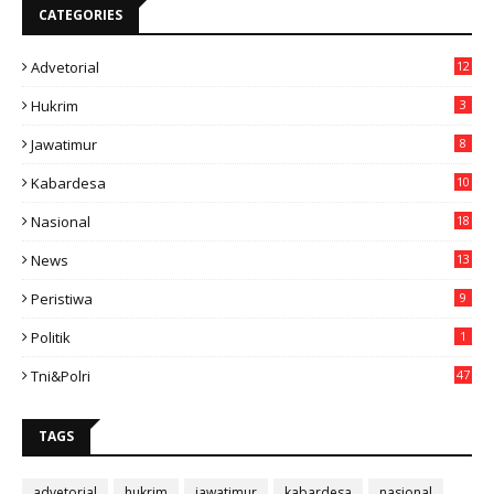
CATEGORIES
Advetorial
12
Hukrim
3
Jawatimur
8
Kabardesa
10
11
Nasional
18
49
News
13
3
Peristiwa
9
Politik
1
Tni&polri
47
TAGS
advetorial
hukrim
jawatimur
kabardesa
nasional