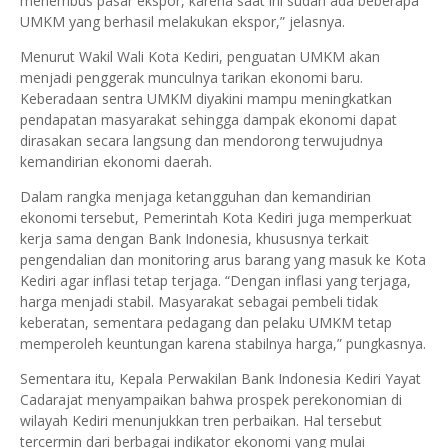
menembus pasar ekspor, karena saat ini sudah ada beberapa
UMKM yang berhasil melakukan ekspor,” jelasnya.
Menurut Wakil Wali Kota Kediri, penguatan UMKM akan
menjadi penggerak munculnya tarikan ekonomi baru.
Keberadaan sentra UMKM diyakini mampu meningkatkan
pendapatan masyarakat sehingga dampak ekonomi dapat
dirasakan secara langsung dan mendorong terwujudnya
kemandirian ekonomi daerah.
Dalam rangka menjaga ketangguhan dan kemandirian
ekonomi tersebut, Pemerintah Kota Kediri juga memperkuat
kerja sama dengan Bank Indonesia, khususnya terkait
pengendalian dan monitoring arus barang yang masuk ke Kota
Kediri agar inflasi tetap terjaga. “Dengan inflasi yang terjaga,
harga menjadi stabil. Masyarakat sebagai pembeli tidak
keberatan, sementara pedagang dan pelaku UMKM tetap
memperoleh keuntungan karena stabilnya harga,” pungkasnya.
Sementara itu, Kepala Perwakilan Bank Indonesia Kediri Yayat
Cadarajat menyampaikan bahwa prospek perekonomian di
wilayah Kediri menunjukkan tren perbaikan. Hal tersebut
tercermin dari berbagai indikator ekonomi yang mulai