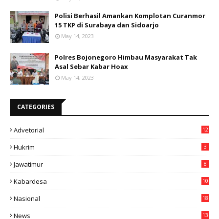
Polisi Berhasil Amankan Komplotan Curanmor
15 TKP di Surabaya dan Sidoarjo
May 14, 2023
Polres Bojonegoro Himbau Masyarakat Tak
Asal Sebar Kabar Hoax
May 14, 2023
CATEGORIES
Advetorial
12
Hukrim
3
Jawatimur
8
Kabardesa
10
11
Nasional
18
49
News
13