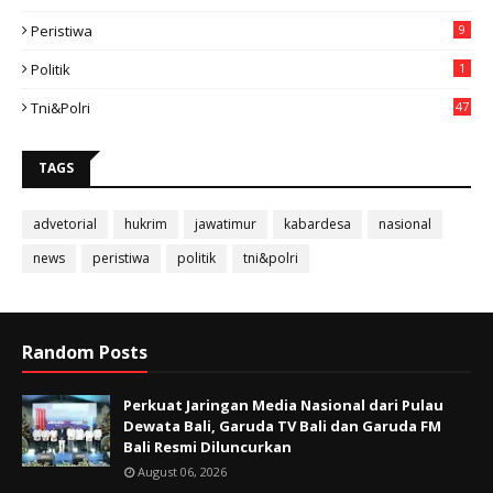
3
Peristiwa
9
Politik
1
Tni&polri
47
TAGS
advetorial
hukrim
jawatimur
kabardesa
nasional
news
peristiwa
politik
tni&polri
Random Posts
Perkuat Jaringan Media Nasional dari Pulau
Dewata Bali, Garuda TV Bali dan Garuda FM
Bali Resmi Diluncurkan
August 06, 2026