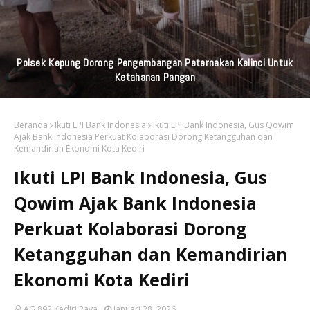
Polsek Kepung Dorong Pengembangan Peternakan Kelinci Untuk
Ketahanan Pangan
Beranda
Ikuti LPI Bank Indonesia
Ikuti LPI Bank Indonesia, Gus Qowim
Ajak Bank Indonesia Perkuat Kolaborasi Dorong Ketangguhan dan
Kemandirian Ekonomi Kota Kediri
Ikuti LPI Bank Indonesia, Gus
Qowim Ajak Bank Indonesia
Perkuat Kolaborasi Dorong
Ketangguhan dan Kemandirian
Ekonomi Kota Kediri
AG 892 Kediri Raya
Januari 28, 2026