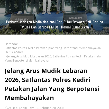
Pencegahan Stunting, Serma Aminoto Dampingi Nakes Dan
Perangkat Desa Tegalrejo
Beranda
Satlantas Polres Kediri Petakan Jalan Yang Berpotensi Membahayakan
Berita AG892
Jelang Arus Mudik Lebaran 2026, Satlantas Polres Kediri Petakan Jalan
Yang Berpotensi Membahayakan
Jelang Arus Mudik Lebaran
2026, Satlantas Polres Kediri
Petakan Jalan Yang Berpotensi
Membahayakan
AG 892 Kediri Raya
Februari 20, 2026