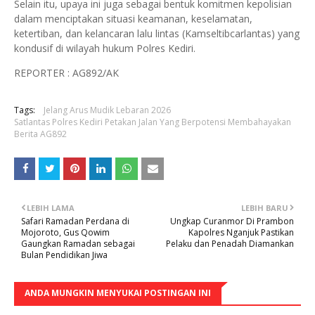
Selain itu, upaya ini juga sebagai bentuk komitmen kepolisian
dalam menciptakan situasi keamanan, keselamatan,
ketertiban, dan kelancaran lalu lintas (Kamseltibcarlantas) yang
kondusif di wilayah hukum Polres Kediri.
REPORTER : AG892/AK
Tags:
Jelang Arus Mudik Lebaran 2026
Satlantas Polres Kediri Petakan Jalan Yang Berpotensi Membahayakan
Berita AG892
LEBIH LAMA
LEBIH BARU
Safari Ramadan Perdana di
Ungkap Curanmor Di Prambon
Mojoroto, Gus Qowim
Kapolres Nganjuk Pastikan
Gaungkan Ramadan sebagai
Pelaku dan Penadah Diamankan
Bulan Pendidikan Jiwa
ANDA MUNGKIN MENYUKAI POSTINGAN INI