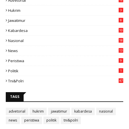
Advetorial
Hukrim
3
Jawatimur
8
Kabardesa
10
11
Nasional
18
49
News
13
3
Peristiwa
9
Politik
1
Tni&polri
47
TAGS
advetorial
hukrim
jawatimur
kabardesa
nasional
news
peristiwa
politik
tni&polri