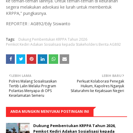
ke teman-teman lainnya. Untuk teman-teman di kelurahan
segera melakukan advokasi ke lurah untuk membentuk
KRPPA,” pungkasnya.
REPORTER : AG892/Edy Siswanto
Tags:
Dukung Pembentukan KRPPA Tahun 2026
Pemkot Kediri Adakan Sosialisasi kepada Stakeholders Berita AG892
LEBIH LAMA
LEBIH BARU
Polres Malang Sosialisasikan
Perkuat Kolaborasi Penegak
Tertib Lalin Melalui Program
Hukum, Kapolres Nganjuk
Polantas Menyapa di OPS
Silaturahmi ke Kejaksaan Negeri
Keselamatan Semeru
ANDA MUNGKIN MENYUKAI POSTINGAN INI
Dukung Pembentukan KRPPA Tahun 2026,
Pemkot Kediri Adakan Sosialisasi kepada