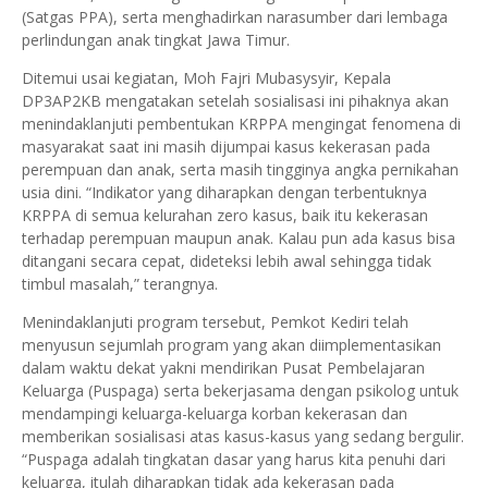
(Satgas PPA), serta menghadirkan narasumber dari lembaga
perlindungan anak tingkat Jawa Timur.
Ditemui usai kegiatan, Moh Fajri Mubasysyir, Kepala
DP3AP2KB mengatakan setelah sosialisasi ini pihaknya akan
menindaklanjuti pembentukan KRPPA mengingat fenomena di
masyarakat saat ini masih dijumpai kasus kekerasan pada
perempuan dan anak, serta masih tingginya angka pernikahan
usia dini. “Indikator yang diharapkan dengan terbentuknya
KRPPA di semua kelurahan zero kasus, baik itu kekerasan
terhadap perempuan maupun anak. Kalau pun ada kasus bisa
ditangani secara cepat, dideteksi lebih awal sehingga tidak
timbul masalah,” terangnya.
Menindaklanjuti program tersebut, Pemkot Kediri telah
menyusun sejumlah program yang akan diimplementasikan
dalam waktu dekat yakni mendirikan Pusat Pembelajaran
Keluarga (Puspaga) serta bekerjasama dengan psikolog untuk
mendampingi keluarga-keluarga korban kekerasan dan
memberikan sosialisasi atas kasus-kasus yang sedang bergulir.
“Puspaga adalah tingkatan dasar yang harus kita penuhi dari
keluarga, itulah diharapkan tidak ada kekerasan pada