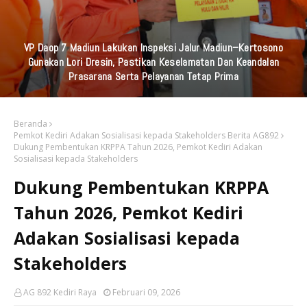
Komunitas UKM Ganesha Gelar Baksos Bersama, Bapenda Kab
Kediri, Universitas Strada Indonesia Dan STIKES Karya Husada.di
Rumah Lansia Pare
Beranda
Pemkot Kediri Adakan Sosialisasi kepada Stakeholders Berita AG892
Dukung Pembentukan KRPPA Tahun 2026, Pemkot Kediri Adakan
Sosialisasi kepada Stakeholders
Dukung Pembentukan KRPPA
Tahun 2026, Pemkot Kediri
Adakan Sosialisasi kepada
Stakeholders
AG 892 Kediri Raya
Februari 09, 2026