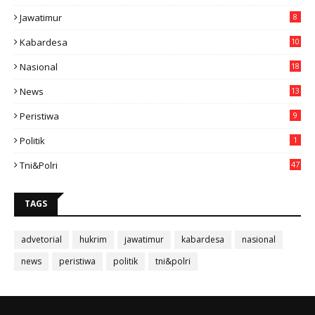
Jawatimur
8
Kabardesa
10
11
Nasional
18
49
News
13
3
Peristiwa
9
Politik
1
Tni&polri
47
TAGS
advetorial
hukrim
jawatimur
kabardesa
nasional
news
peristiwa
politik
tni&polri