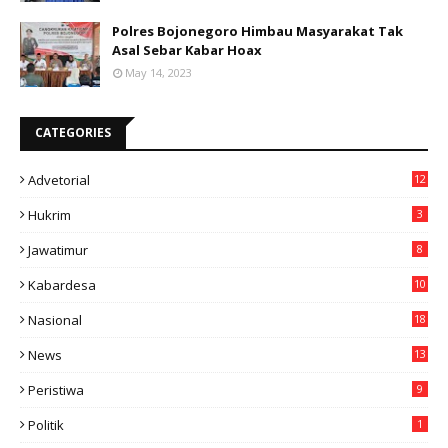
Polres Bojonegoro Himbau Masyarakat Tak
Asal Sebar Kabar Hoax
May 14, 2023
CATEGORIES
Advetorial
12
Hukrim
3
Jawatimur
8
Kabardesa
10
11
Nasional
18
49
News
13
3
Peristiwa
9
Politik
1