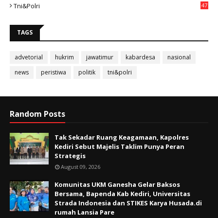
Tni&polri
47
TAGS
advetorial
hukrim
jawatimur
kabardesa
nasional
news
peristiwa
politik
tni&polri
Random Posts
Tak Sekadar Ruang Keagamaan, Kapolres
Kediri Sebut Majelis Taklim Punya Peran
Strategis
August 09, 2026
Komunitas UKM Ganesha Gelar Baksos
Bersama, Bapenda Kab Kediri, Universitas
Strada Indonesia dan STIKES Karya Husada.di
rumah Lansia Pare