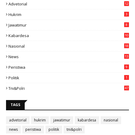
Advetorial
12
Hukrim
3
Jawatimur
8
Kabardesa
10
11
Nasional
18
49
News
13
3
Peristiwa
9
Politik
1
Tni&polri
47
TAGS
advetorial
hukrim
jawatimur
kabardesa
nasional
news
peristiwa
politik
tni&polri