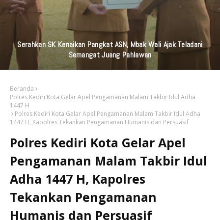
KAI Daop 7 Madiun Kembali Salurkan Bantuan TJSL Senilai
Ratusan Juta Untuk Infrastruktur, Pendidikan, Pelestarian
Budaya, Dan Disabilitas
Beranda
Polres Kediri Kota Gelar Apel Pengamanan Malam Takbir Idul Adha
1447 H
Polres Kediri Kota Gelar Apel Pengamanan Malam Takbir Idul Adha
1447 H, Kapolres Tekankan Pengamanan Humanis dan Persuasif
Polres Kediri Kota Gelar Apel
Pengamanan Malam Takbir Idul
Adha 1447 H, Kapolres
Tekankan Pengamanan
Humanis dan Persuasif