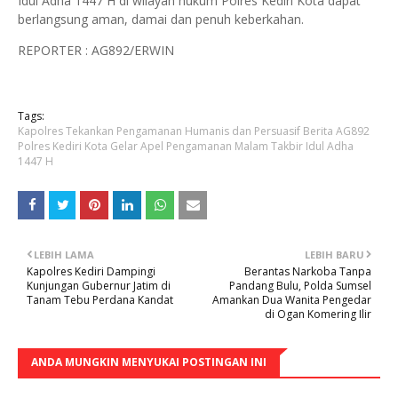
Idul Adha 1447 H di wilayah hukum Polres Kediri Kota dapat
berlangsung aman, damai dan penuh keberkahan.
REPORTER : AG892/ERWIN
Tags:
Kapolres Tekankan Pengamanan Humanis dan Persuasif Berita AG892
Polres Kediri Kota Gelar Apel Pengamanan Malam Takbir Idul Adha
1447 H
LEBIH LAMA
LEBIH BARU
Kapolres Kediri Dampingi
Berantas Narkoba Tanpa
Kunjungan Gubernur Jatim di
Pandang Bulu, Polda Sumsel
Tanam Tebu Perdana Kandat
Amankan Dua Wanita Pengedar
di Ogan Komering Ilir
ANDA MUNGKIN MENYUKAI POSTINGAN INI