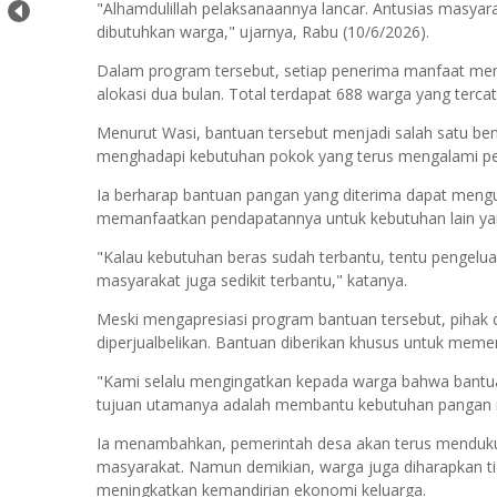
"Alhamdulillah pelaksanaannya lancar. Antusias masyar
dibutuhkan warga," ujarnya, Rabu (10/6/2026).
Dalam program tersebut, setiap penerima manfaat memp
alokasi dua bulan. Total terdapat 688 warga yang terc
Menurut Wasi, bantuan tersebut menjadi salah satu b
menghadapi kebutuhan pokok yang terus mengalami pe
Ia berharap bantuan pangan yang diterima dapat meng
memanfaatkan pendapatannya untuk kebutuhan lain yan
"Kalau kebutuhan beras sudah terbantu, tentu pengelua
masyarakat juga sedikit terbantu," katanya.
Meski mengapresiasi program bantuan tersebut, piha
diperjualbelikan. Bantuan diberikan khusus untuk mem
"Kami selalu mengingatkan kepada warga bahwa bantuan 
tujuan utamanya adalah membantu kebutuhan pangan m
Ia menambahkan, pemerintah desa akan terus menduk
masyarakat. Namun demikian, warga juga diharapkan t
meningkatkan kemandirian ekonomi keluarga.