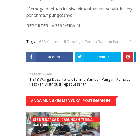
"Semoga bantuan ini bisa dimanfaatkan sebaik-baikny
penerima," pungkasnya.
REPORTER : AG892/ERWIN
Tags:
688 Keluarga di Darungan Terima Bantuan Pangan
Pem
Facebook
Twitter
LEBIH LAMA
1.813 Warga Desa Tertek Terima Bantuan Pangan, Pemdes
Pastikan Distribusi Tepat Sasaran
ANDA MUNGKIN MENYUKAI POSTINGAN INI
688 KELUARGA DI DARUNGAN TERIMA
BANTUAN PANGAN