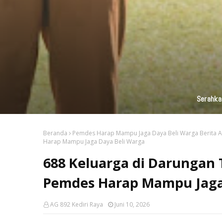
KAI Daop 7 Madiun Kembali Salurka
Beranda
Pemdes Harap Mampu Jaga Daya Beli Warga Berita 
Harap Mampu Jaga Daya Beli Warga
688 Keluarga di Darungan
Pemdes Harap Mampu Jaga
AG 892 Kediri Raya
Juni 10, 2026