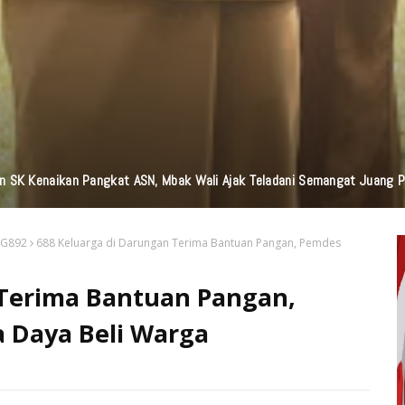
n Bantuan TJSL Senilai Ratusan Juta Untuk Infrastruktur, Pendidikan, P
AG892
688 Keluarga di Darungan Terima Bantuan Pangan, Pemdes
 Terima Bantuan Pangan,
 Daya Beli Warga