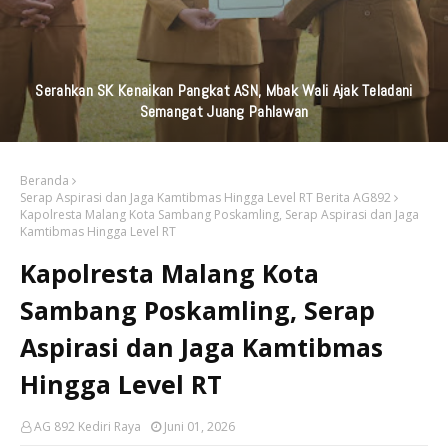
KAI Daop 7 Madiun Kembali Salurkan Bantuan TJSL Senilai
Ratusan Juta Untuk Infrastruktur, Pendidikan, Pelestarian
Budaya, Dan Disabilitas
Beranda
Serap Aspirasi dan Jaga Kamtibmas Hingga Level RT Berita AG892
Kapolresta Malang Kota Sambang Poskamling, Serap Aspirasi dan Jaga
Kamtibmas Hingga Level RT
Kapolresta Malang Kota
Sambang Poskamling, Serap
Aspirasi dan Jaga Kamtibmas
Hingga Level RT
AG 892 Kediri Raya
Juni 01, 2026