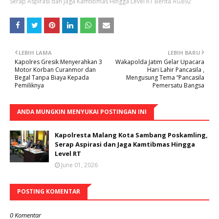
Serap Aspirasi dan Jaga Kamtibmas Hingga Level RT Berita AG892
LEBIH LAMA
LEBIH BARU
Kapolres Gresik Menyerahkan 3
Wakapolda Jatim Gelar Upacara
Motor Korban Curanmor dan
Hari Lahir Pancasila ,
Begal Tanpa Biaya Kepada
Mengusung Tema “Pancasila
Pemiliknya
Pemersatu Bangsa
ANDA MUNGKIN MENYUKAI POSTINGAN INI
Kapolresta Malang Kota Sambang Poskamling,
Serap Aspirasi dan Jaga Kamtibmas Hingga
Level RT
June 01, 2026
POSTING KOMENTAR
0 Komentar