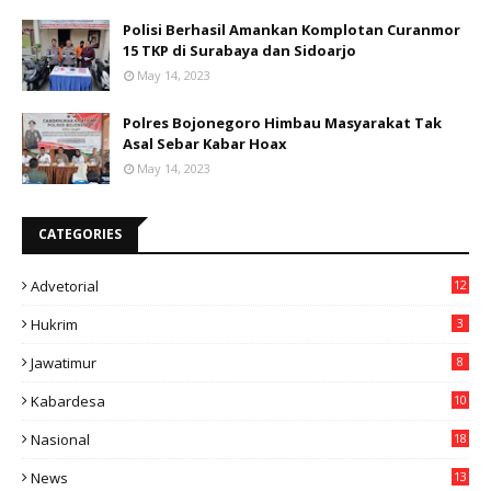
Polisi Berhasil Amankan Komplotan Curanmor
15 TKP di Surabaya dan Sidoarjo
May 14, 2023
Polres Bojonegoro Himbau Masyarakat Tak
Asal Sebar Kabar Hoax
May 14, 2023
CATEGORIES
Advetorial
12
Hukrim
3
Jawatimur
8
Kabardesa
10
11
Nasional
18
49
News
13