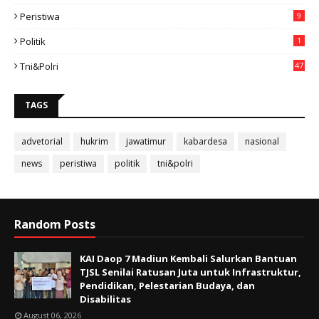
3
Peristiwa
9
Politik
1
Tni&polri
47
TAGS
advetorial
hukrim
jawatimur
kabardesa
nasional
news
peristiwa
politik
tni&polri
Random Posts
KAI Daop 7 Madiun Kembali Salurkan Bantuan
TJSL Senilai Ratusan Juta untuk Infrastruktur,
Pendidikan, Pelestarian Budaya, dan
Disabilitas
August 06, 2026