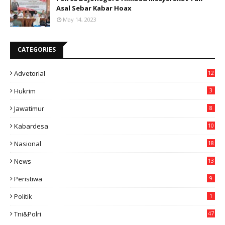
Asal Sebar Kabar Hoax
May 14, 2023
CATEGORIES
Advetorial
12
Hukrim
3
Jawatimur
8
Kabardesa
10
11
Nasional
18
49
News
13
3
Peristiwa
9
Politik
1
Tni&polri
47