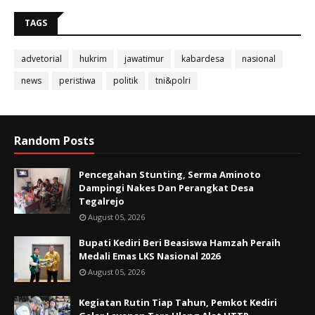
TAGS
advetorial
hukrim
jawatimur
kabardesa
nasional
news
peristiwa
politik
tni&polri
Random Posts
Pencegahan Stunting, Serma Aminoto
Dampingi Nakes Dan Perangkat Desa
Tegalrejo
August 05, 2026
Bupati Kediri Beri Beasiswa Hamzah Peraih
Medali Emas LKS Nasional 2026
August 05, 2026
Kegiatan Rutin Tiap Tahun, Pemkot Kediri